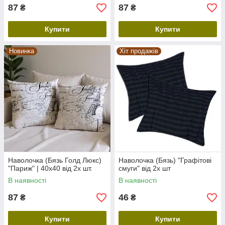
87
87
₴
₴
Купити
Купити
Новинка
Хіт продажів
Наволочка (Бязь Голд Люкс)
Наволочка (Бязь) "Графітові
"Париж" | 40х40 від 2х шт.
смуги" від 2х шт
В наявності
В наявності
87
46
₴
₴
Купити
Купити