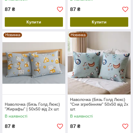
87
87
₴
₴
Купити
Купити
Новинка
Новинка
Наволочка (Бязь Голд Люкс)
Наволочка (Бязь Голд Люкс)
"Сни згребінням" 50х50 від 2х
"Жирафы" | 50х50 від 2х шт.
шт.
В наявності
В наявності
87
87
₴
₴