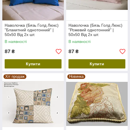
Наволочка (Бязь Голд Люкс)
Наволочка (Бязь Голд Люкс)
"Блакитний однотонний" |
"Рожевий однотонний" |
50х50 Від 2х шт.
50х50 Від 2х шт.
В наявності
В наявності
87
87
₴
₴
Купити
Купити
Хіт продаж
Новинка