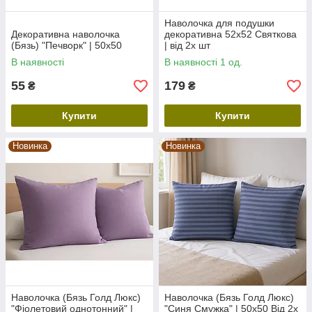
Наволочка для подушки
Декоративна наволочка
декоративна 52х52 Святкова
(Бязь) "Печворк" | 50х50
| від 2х шт
В наявності
В наявності 1 од.
55
179
₴
₴
Купити
Купити
Новинка
Новинка
Наволочка (Бязь Голд Люкс)
Наволочка (Бязь Голд Люкс)
"Фіолетовий однотонний" |
"Синя Смужка" | 50х50 Від 2х