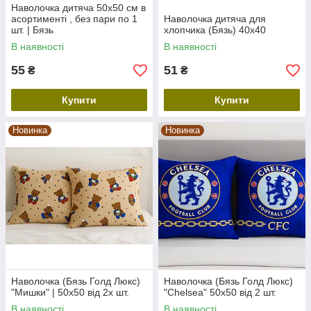
Наволочка дитяча 50х50 см в
асортименті , без пари по 1
Наволочка дитяча для
шт. | Бязь
хлопчика (Бязь) 40х40
В наявності
В наявності
55
51
₴
₴
Купити
Купити
Новинка
Новинка
Наволочка (Бязь Голд Люкс)
Наволочка (Бязь Голд Люкс)
"Мишки" | 50х50 від 2х шт.
"Chelsea" 50х50 від 2 шт.
В наявності
В наявності