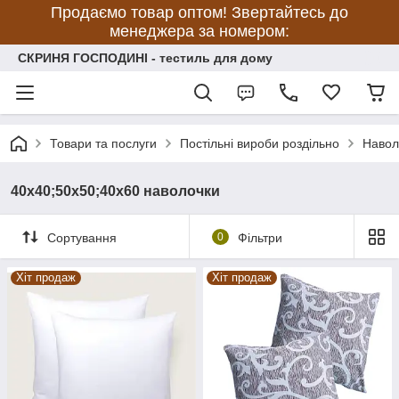
Продаємо товар оптом! Звертайтесь до
менеджера за номером:
СКРИНЯ ГОСПОДИНІ - тестиль для дому
Товари та послуги
Постільні вироби роздільно
Навол
40х40;50х50;40х60 наволочки
Сортування
0
Фільтри
Хіт продаж
Хіт продаж