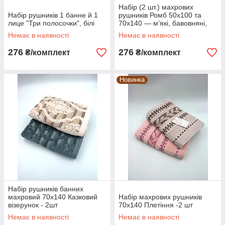
Всі рушники мають загальне стильове
Набір (2 шт.) махрових
спрямування і дизайн. У всіх домочадців
Набір рушників 1 банне й 1
рушників Ромб 50x100 та
лице "Три полосочки", білі
70х140 — м’які, бавовняні,
будуть однакові, але різного розміру рушники.
для ванни, рук та лиця
Немає в наявності
Немає в наявності
276
276
₴/комплект
₴/комплект
Рушники високої якості точно прослужать
тривалої термін, оскільки виконані на
високотехнологічному обладнанні.
Новинка
Ми реалізуємо товари безпосередньо від
виробника, що дозволяє отримувати вироби
за доступною вартості.
Набір рушників банних
махровий 70х140 Казковий
Набір махрових рушників
візерунок - 2шт
70х140 Плетіння -2 шт
Немає в наявності
Немає в наявності