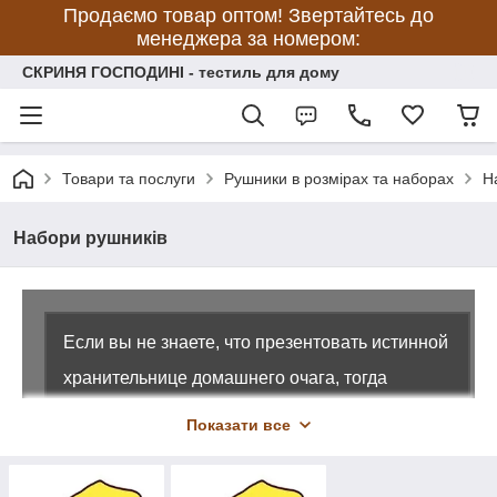
Продаємо товар оптом! Звертайтесь до
менеджера за номером:
СКРИНЯ ГОСПОДИНІ - тестиль для дому
Товари та послуги
Рушники в розмірах та наборах
Н
Набори рушників
Если вы не знаете, что презентовать истинной
хранительнице домашнего очага, тогда
выберете комплект мягких, привлекательных
Показати все
полотенец. Эти изделия никогда потеряют
востребованность, пылясь на верхней полке в