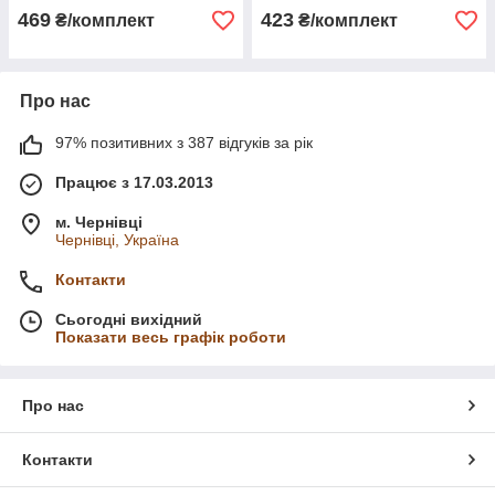
Щоб не витрачати час на пошуки гігієнічних
469
423
₴/комплект
₴/комплект
аксесуарів для ванни, досить відвідати онлайн-
каталог нашого сайту і купити комплект
рушників для всієї родини.
Про нас
97% позитивних з 387 відгуків за рік
Працює з 17.03.2013
м. Чернівці
Чернівці, Україна
Контакти
Сьогодні вихідний
Показати весь графік роботи
Про нас
Контакти