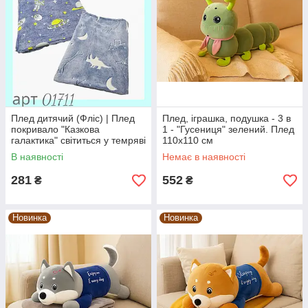
Плед дитячий (Фліс) | Плед
Плед, іграшка, подушка - 3 в
покривало "Казкова
1 - "Гусениця" зелений. Плед
галактика" світиться у темряві
110х110 см
| 2-і моделі, 110х100 см
В наявності
Немає в наявності
281
552
₴
₴
Новинка
Новинка