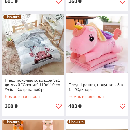
681
368
₴
₴
Новинка
Плед, покривало, ковдра 3в1
дитячий "Слоник" 110х110 см
Плед, іграшка, подушка - 3 в
Фліс | Колір на вибір
1 - "Єдиноріг"
Немає в наявності
Немає в наявності
368
483
₴
₴
Новинка
Новинка