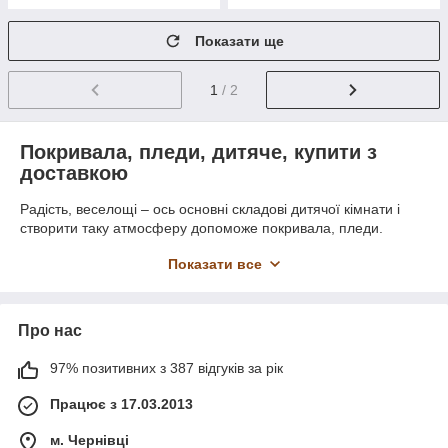
Показати ще
1
/ 2
Покривала, пледи, дитяче, купити з
доставкою
Радість, веселощі – ось основні складові дитячої кімнати і
створити таку атмосферу допоможе покривала, пледи.
Подаруйте ковдру, покривало з улюбленим казковим героєм і
Показати все
цей подарунок може стати самим, самим серед безлічі інших
атрибутів кімнати.
Представлені в каталозі дитячі покривала, пледи чудово
Про нас
підійдуть для ліжечок, колясок, виготовлені з бавовни, флісу і
вони абсолютно безпечні для дитини. Висока якість, пледи
97% позитивних з 387 відгуків за рік
дуже теплі, ніжні, комфортні і затишні. Вони гіпоалергенні і не
залишають найменшого роздратування на ніжній шкірі,
Працює з 17.03.2013
даруючи здоровий, солодкий і міцний сон дитині. Коли жарко
– не парить, а коли холодно - відмінно зігрівають.
м. Чернівці