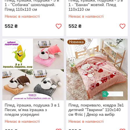
Плед, іграшка, подушка - 3 в
Плед, іграшка, подушка - 3 в
1 - "Собачка" шоколадний.
1 - "Банан" жовтий. Плед
Плед 110х110 см
110х110 см
Немає в наявності
Немає в наявності
552
552
₴
₴
Новинка
Плед, іграшка, подушка 3 в 1
Плед, покривало, ковдра 3в1
Песик, м'яка іграшка з
дитячий "Тварини" 110х140
пледом усередині
см Фліс | Декор на вибір
Немає в наявності
Немає в наявності