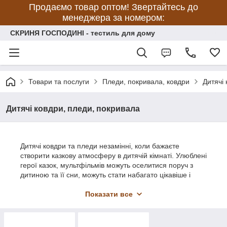
Продаємо товар оптом! Звертайтесь до
менеджера за номером:
СКРИНЯ ГОСПОДИНІ - тестиль для дому
Товари та послуги
Пледи, покривала, ковдри
Дитячі
Дитячі ковдри, пледи, покривала
Дитячі ковдри та пледи незамінні, коли бажаєте
створити казкову атмосферу в дитячій кімнаті. Улюблені
герої казок, мультфільмів можуть оселитися поруч з
дитиною та її сни, можуть стати набагато цікавіше і
більш солодкими. М'які, теплі, ніжні на дотик. Ось саме
такі казкові, чарівні покривала і пледи представлені в
Показати все
категорії "Дитячі ковдри та пледи"