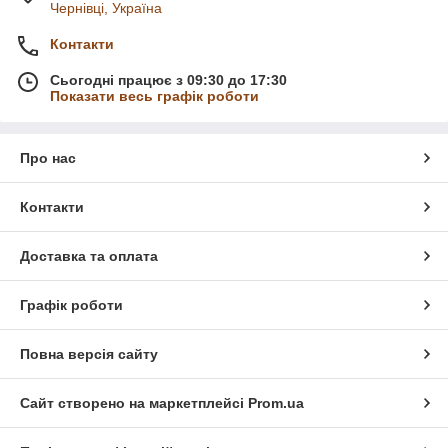
Покривала, пледи підійдуть як для маленького принца, так і
Чернівці, Україна
для принцеси. Забарвлення однотонне, ніжні, яскраві, світлі
пастельні з чіткими, кумедними малюнками героїв. З такими
Контакти
покривалом, пледом сон Вашого малюка вже точно буде
Сьогодні працює з 09:30 до 17:30
міцним і солодким!
Показати весь графік роботи
Про нас
Контакти
Доставка та оплата
Графік роботи
Повна версія сайту
Сайт створено на маркетплейсі
Prom.ua