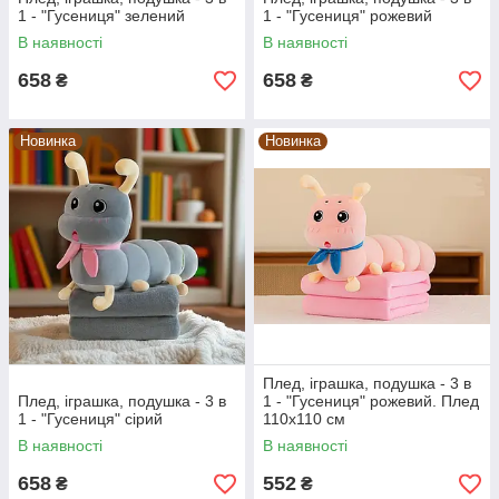
улюбленим казковим героєм. Для хлопчика – це може
1 - "Гусениця" зелений
1 - "Гусениця" рожевий
бути плед з космічним кораблем синього кольору, а для
В наявності
В наявності
принцеси – мила кішечка на ніжно помаранчевому тлі.
До того ж, такий подарунок, атрибут його казкового
658
658
₴
₴
королівства буде дарувати дитині свою ніжність і тепло
в прохолодну погоду. Вибирайте почніть дарувати
своїм малюкам приємні, казкові миті вже зараз!
Новинка
Новинка
Плед, іграшка, подушка - 3 в
Плед, іграшка, подушка - 3 в
1 - "Гусениця" рожевий. Плед
1 - "Гусениця" сірий
110х110 см
В наявності
В наявності
658
552
₴
₴