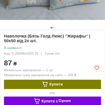
Наволочка (Бязь Голд Люкс) "Жирафы" |
50х50 від 2х шт.
В наявності
Код: G-26088/x50/5.25
Тільки опт
87
₴
Мінімальне замовлення — 2 шт.
Мінімальна сума замовлення на сайті — 200 ₴
Купити
або
Купити з