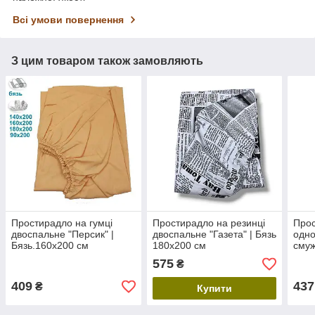
Всі умови повернення
З цим товаром також замовляють
Простирадло на гумці
Простирадло на резинці
Прос
двоспальне "Персик" |
двоспальне "Газета" | Бязь
одно
Бязь.160х200 см
180х200 см
смуж
90х2
575
₴
409
437
₴
Купити