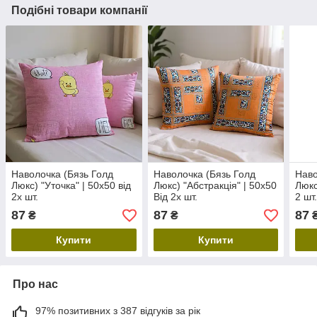
Подібні товари компанії
Наволочка (Бязь Голд
Наволочка (Бязь Голд
Наво
Люкс) "Уточка" | 50х50 від
Люкс) "Абстракція" | 50х50
Люкс
2х шт.
Від 2х шт.
2 шт
87
87
87
₴
₴
Купити
Купити
Про нас
97% позитивних з 387 відгуків за рік