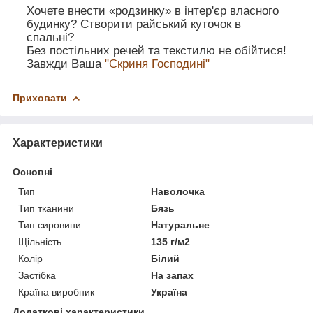
Хочете внести «родзинку» в інтер'єр власного
будинку? Створити райський куточок в
спальні?
Без постільних речей та текстилю не обійтися!
Завжди Ваша
"Скриня Господині"
Приховати
Характеристики
Основні
Тип
Наволочка
Тип тканини
Бязь
Тип сировини
Натуральне
Щільність
135 г/м2
Колір
Білий
Застібка
На запах
Країна виробник
Україна
Додаткові характеристики