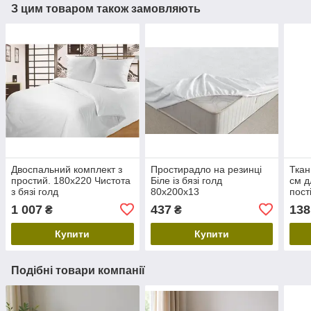
З цим товаром також замовляють
Двоспальний комплект з
Простирадло на резинці
Ткан
простий. 180х220 Чистота
Біле із бязі голд
см д
з бязі голд
80х200х13
пост
одно
1 007
437
138
₴
₴
Купити
Купити
Подібні товари компанії