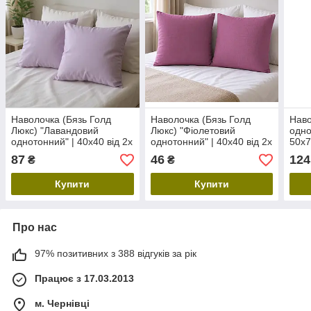
Наволочка (Бязь Голд
Наволочка (Бязь Голд
Наво
Люкс) "Лавандовий
Люкс) "Фіолетовий
одно
однотонний" | 40х40 від 2х
однотонний" | 40х40 від 2х
50x7
шт.
шт.
87
46
124
₴
₴
Купити
Купити
Про нас
97% позитивних з 388 відгуків за рік
Працює з 17.03.2013
м. Чернівці