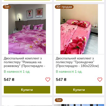
Топ
Хіт продаж
Двоспальний комплект з
Двоспальний комплект з
поліестеру "Ромашка на
поліестеру "Трояндочка"
рожевому" (Простирадло -
(Простирадло - 180х220см)
180х220см)
В наявності 1 од.
В наявності 1 од.
547
547
₴
₴
Купити
Купити
Топ