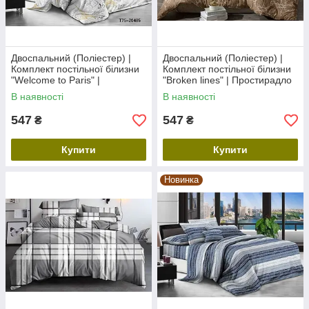
Двоспальний (Поліестер) |
Двоспальний (Поліестер) |
Комплект постільної білизни
Комплект постільної білизни
"Welcome to Paris" |
"Broken lines" | Простирадло
Простирадло 180х220 см
180х220 см
В наявності
В наявності
547
547
₴
₴
Купити
Купити
Новинка