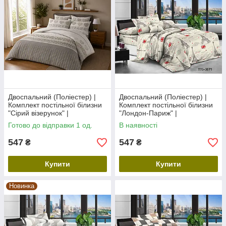
Двоспальний (Поліестер) |
Двоспальний (Поліестер) |
Комплект постільної білизни
Комплект постільної білизни
"Сірий візерунок" |
"Лондон-Париж" |
Простирадло 175х220 см
Простирадло 180х220 см
Готово до відправки 1 од.
В наявності
547
547
₴
₴
Купити
Купити
Новинка