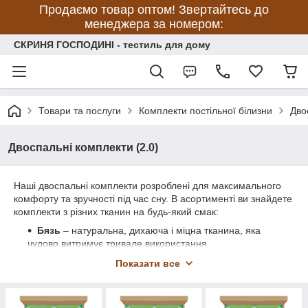
Продаємо товар оптом! Звертайтесь до
менеджера за номером:
СКРИНЯ ГОСПОДИНІ - тестиль для дому
Товари та послуги
Комплекти постільної білизни
Дво
Двоспальні комплекти (2.0)
Наші двоспальні комплекти розроблені для максимального
комфорту та зручності під час сну. В асортименті ви знайдете
комплекти з різних тканин на будь-який смак:
Бязь
– натуральна, дихаюча і міцна тканина, яка
чудово витримує тривале використання.
Ранфорс
– більш м'який і гладкий матеріал, що
Показати все
забезпечує особливий комфорт.
Сатин
– елегантний, з легким блиском, додасть
вашій спальній кімнаті розкішного вигляду.