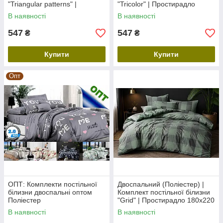
"Triangular patterns" |
"Tricolor" | Простирадло
Простирадло 180х220 см
180х220 см
В наявності
В наявності
547
547
₴
₴
Купити
Купити
Опт
ОПТ: Комплекти постільної
Двоспальний (Поліестер) |
білизни двоспальні оптом
Комплект постільної білизни
Поліестер
"Grid" | Простирадло 180х220
см
В наявності
В наявності