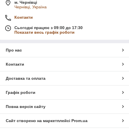
Залишити заявку через форму зворотного
м. Чернівці
Чернівці, Україна
зв'язку на сайті
.
Ми завжди готові допомогти вам зробити правильний вибір!
Контакти
Сьогодні працює з 09:00 до 17:30
Показати весь графік роботи
Про нас
Контакти
Доставка та оплата
Графік роботи
Повна версія сайту
Сайт створено на маркетплейсі
Prom.ua