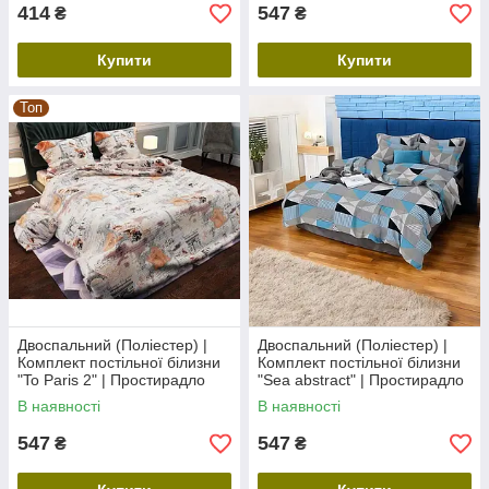
414
547
₴
₴
Купити
Купити
Топ
Двоспальний (Поліестер) |
Двоспальний (Поліестер) |
Комплект постільної білизни
Комплект постільної білизни
"To Paris 2" | Простирадло
"Sea abstract" | Простирадло
180х220 см
180х220 см
В наявності
В наявності
547
547
₴
₴