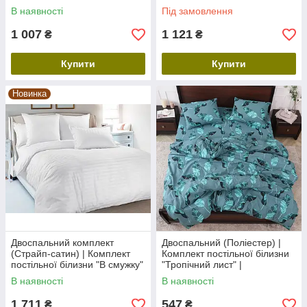
200х220 см
В наявності
Під замовлення
1 007
1 121
₴
₴
Купити
Купити
Новинка
Двоспальний комплект
Двоспальний (Поліестер) |
(Страйп-сатин) | Комплект
Комплект постільної білизни
постільної білизни "В смужку"
"Тропічний лист" |
| Простирадло 200х220 см
Простирадло 180х220 см
В наявності
В наявності
1 711
547
₴
₴