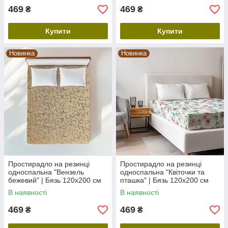
469
469
₴
₴
Купити
Купити
Новинка
Новинка
Простирадло на резинці
Простирадло на резинці
односпальна "Вензель
односпальна "Квіточки та
бежевий" | Бязь 120х200 см
пташка" | Бязь 120х200 см
В наявності
В наявності
469
469
₴
₴