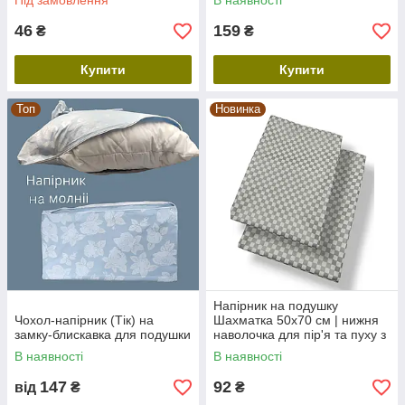
Під замовлення
В наявності
вибір розміру
46
159
₴
₴
Купити
Купити
Топ
Новинка
Напірник на подушку
Чохол-напірник (Тік) на
Шахматка 50х70 см | нижня
замку-блискавка для подушки
наволочка для пір'я та пуху з
тіку
В наявності
В наявності
147
92
від
₴
₴