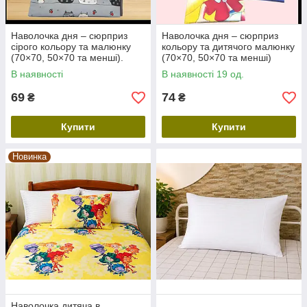
Наволочка дня – сюрприз
Наволочка дня – сюрприз
сірого кольору та малюнку
кольору та дитячого малюнку
(70×70, 50×70 та менші).
(70×70, 50×70 та менші)
В наявності
В наявності 19 од.
69
74
₴
₴
Купити
Купити
Новинка
Наволочка дитяча в