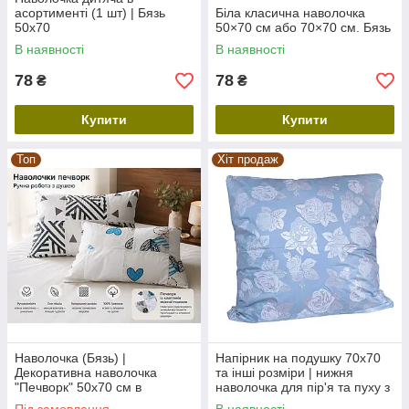
асортименті (1 шт) | Бязь
Біла класична наволочка
50х70
50×70 см або 70×70 см. Бязь
В наявності
В наявності
78
78
₴
₴
Купити
Купити
Топ
Хіт продаж
Наволочка (Бязь) |
Напірник на подушку 70х70
Декоративна наволочка
та інші розміри | нижня
"Печворк" 50х70 см в
наволочка для пір'я та пуху з
асортименті | від 2х шт
тіку однотонний, блакитний,