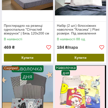
Простирадло на резинці
Набір (2 шт.) білосніжних
односпальна "Сітчастий
наволочок "Класика" | Різні
візерунок" | Бязь 120х200 см
розміри. Під замовлення
В наявності
В наявності 88 од.
469
184
₴
₴/пара
Купити
Купити
Сюрприз!