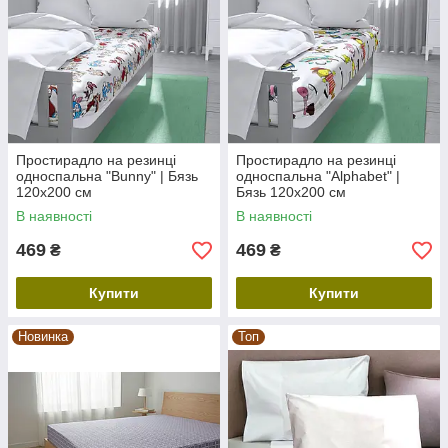
Простирадло на резинці
Простирадло на резинці
односпальна "Bunny" | Бязь
односпальна "Alphabet" |
120х200 см
Бязь 120х200 см
В наявності
В наявності
469
469
₴
₴
Купити
Купити
Новинка
Топ