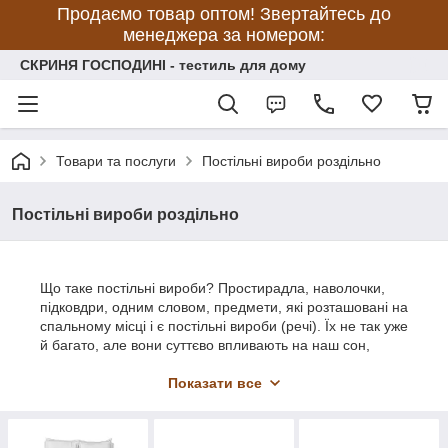
Продаємо товар оптом! Звертайтесь до
менеджера за номером:
СКРИНЯ ГОСПОДИНІ - тестиль для дому
Товари та послуги
Постільні вироби роздільно
Постільні вироби роздільно
Що таке постільні вироби? Простирадла, наволочки,
підковдри, одним словом, предмети, які розташовані на
спальному місці і є постільні вироби (речі). Їх не так уже
й багато, але вони суттєво впливають на наш сон,
настрій.
Міцний сон – запорука здоров'я. Умовою гарного сну є
Показати все
якісна і натуральна постіль, яка допомагає тілу
розслабитися і відпочити, і для комфортного, здорового
сну може не вистачати лише якогось окремого