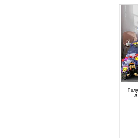
Полу
д