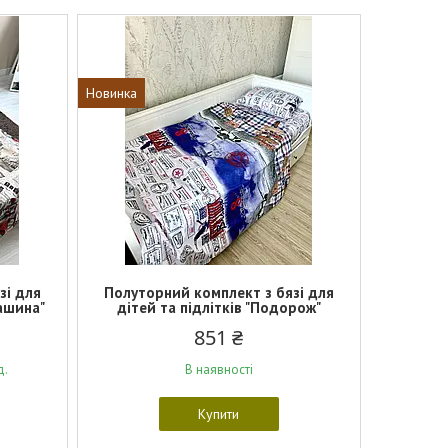
Новинка
зі для
Полуторний комплект з бязі для
машина"
дітей та підлітків "Подорож"
851 ₴
д.
В наявності
Купити