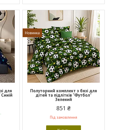
Новинка
зі для
Полуторний комплект з бязі для
" Синій
дітей та підлітків "Футбол"
Зелений
851 ₴
.
Під замовлення