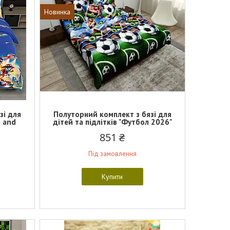
Новинка
зі для
Полуторний комплект з бязі для
s and
дітей та підлітків "Футбол 2026"
851 ₴
Під замовлення
Купити