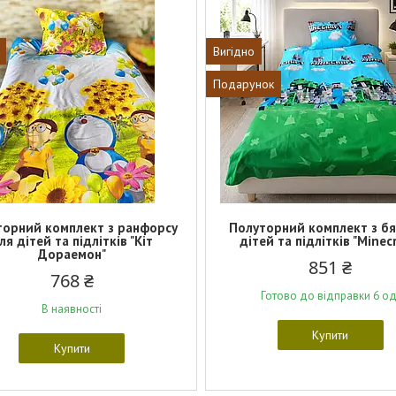
Вигідно
Подарунок
торний комплект з ранфорсу
Полуторний комплект з бя
ля дітей та підлітків "Кіт
дітей та підлітків "Minec
Дораемон"
851 ₴
768 ₴
Готово до відправки 6 од
В наявності
Купити
Купити