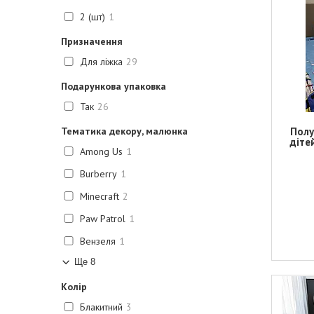
2 (шт)
1
Призначення
Для ліжка
29
Подарункова упаковка
Так
26
Тематика декору, малюнка
Полу
дітей
Among Us
1
Burberry
1
Minecraft
2
Paw Patrol
1
Вензеля
1
Ще 8
Колір
Блакитний
3