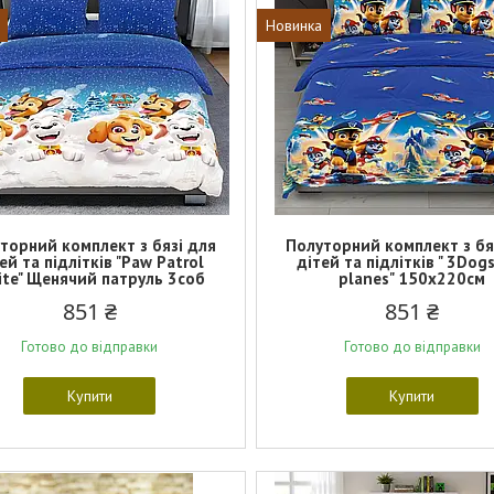
Новинка
торний комплект з бязі для
Полуторний комплект з бя
ей та підлітків "Paw Patrol
дітей та підлітків " 3Dog
te" Щенячий патруль 3соб
planes" 150х220см
851 ₴
851 ₴
Готово до відправки
Готово до відправки
Купити
Купити