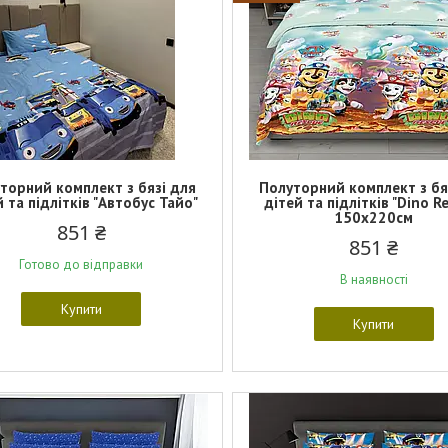
торний комплект з бязі для
Полуторний комплект з бя
 та підлітків "Автобус Тайо"
дітей та підлітків "Dino R
150х220см
851 ₴
851 ₴
Готово до відправки
В наявності
Купити
Купити