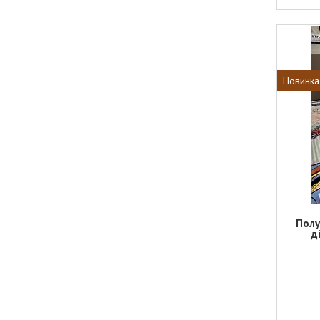
Новинка
Полу
д