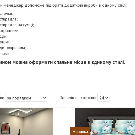
би менеджер допоможе підібрати додаткові вироби в одному стилі:
олочки;
стирадла;
стирадла на гумці;
атрацники;
дри;
ушки;
ди-покривала;
ники.
ином можна оформити спальне місце в єдиному стилі.
Новинка