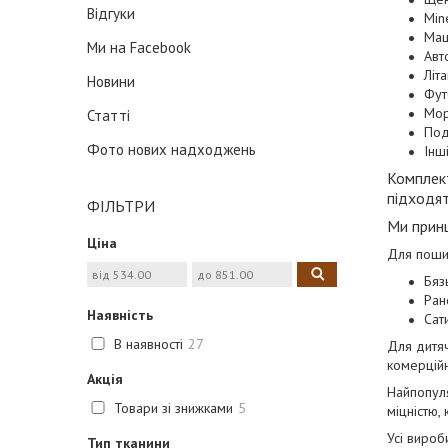
Відгуки
Min
Маш
Ми на Facebook
Авт
Літа
Новини
Фут
Мор
Статті
Под
Фото нових надходжень
Інш
Комплект
підходят
ФІЛЬТРИ
Ми принц
Ціна
Для пошит
Бяз
Ран
Наявність
Сат
В наявності
27
Для дитяч
комерційн
Акція
Найпопуля
Товари зі знижками
5
міцністю,
Усі вироб
Тип тканини