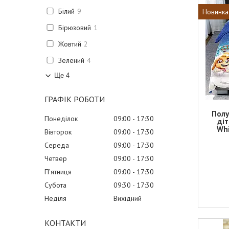
Білий
9
Новинка
Бірюзовий
1
Жовтий
2
Зелений
4
Ще 4
ГРАФІК РОБОТИ
Полу
Понеділок
09:00
17:30
діт
Whi
Вівторок
09:00
17:30
Середа
09:00
17:30
Четвер
09:00
17:30
Пʼятниця
09:00
17:30
Субота
09:30
17:30
Неділя
Вихідний
КОНТАКТИ