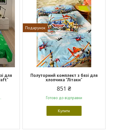
Подарунок
зі для
Полуторний комплект з бязі для
raft"
хлопчика "Літаки"
851 ₴
.
Готово до відправки
Купити