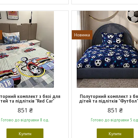
Новинка
торний комплект з бязі для
Полуторний комплект з бя
ітей та підлітків "Red Car"
дітей та підлітків "Футбол
851 ₴
851 ₴
Готово до відправки 8 од.
Готово до відправки 5 од
Купити
Купити