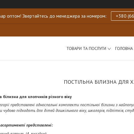
ар оптом! Звертайтесь до менеджера за номером:
+380 (66
ТОВАРИ ТА ПОСЛУГИ
ГОЛОВНА
ПОСТІЛЬНА БІЛИЗНА ДЛЯ 
а білизна для хлопчиків різного віку
егорії представлені односпальні комплекти постільної білизни з найпо
 чудово підходять для дітей дошкільного віку, школярів, підлітків, ст
 асортименті представлені:
ячий патруль (4 дизайни)