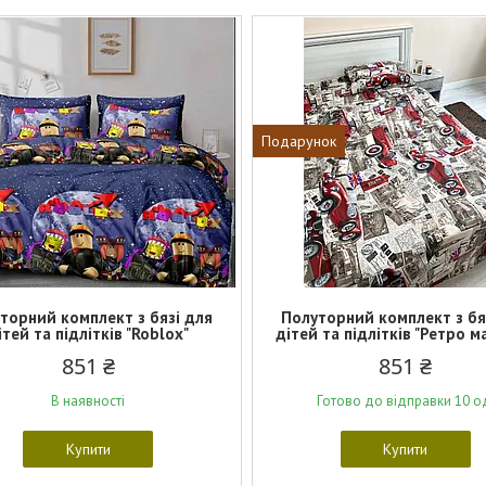
Подарунок
торний комплект з бязі для
Полуторний комплект з бя
ітей та підлітків "Roblox"
дітей та підлітків "Ретро 
851 ₴
851 ₴
В наявності
Готово до відправки 10 о
Купити
Купити