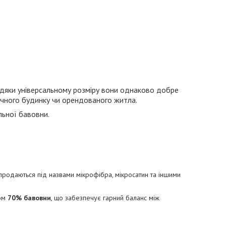
вдяки універсальному розміру вони однаково добре
 дачного будинку чи орендованого житла.
ьної бавовни.
і продаються під назвами мікрофібра, мікросатин та іншими
том
70% бавовни
, що забезпечує гарний баланс між