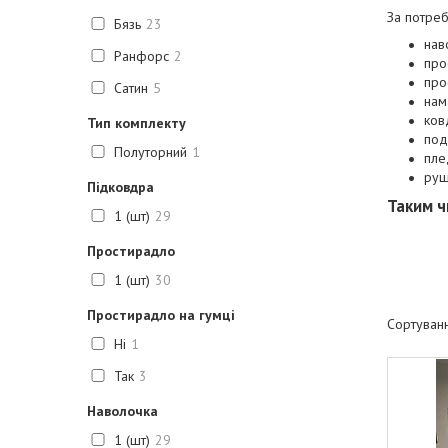
За потре
Бязь
23
нав
Ранфорс
2
про
про
Сатин
5
нам
ков
Тип комплекту
под
Полуторний
1
пле
руш
Підковдра
Таким ч
1 (шт)
29
Простирадло
1 (шт)
30
Простирадло на гумці
Ні
1
Так
3
Наволочка
1 (шт)
29