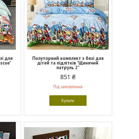
зі для
Полуторний комплект з бязі для
escue"
дітей та підлітків "Щенячий
патруль 2"
851 ₴
Під замовлення
Купити