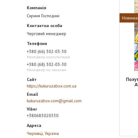
Скриня Господині
Новинка
Черговий менеджер
+380 (66) 302-03-30
Менеджер консультация
+380 (68) 302-03-30
Менеджер по заказам
Полу
д
https://kukuruzabox.com.ua
kukuruzabox.com@gmail.com
+380683020330
Чернівці, Україна