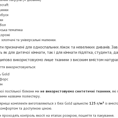
ecraft
инки
обуси
ки
бол
ська тематика
орожі
і хлопчачі та універсальні малюнки.
и призначені для односпальних ліжок та невеликих диванів. За
ь як для дитячої кімнати, так і для кімнати підлітка, студента,
ипово використовуємо лише тканини з високим вмістом натурал
тя використовуються:
ь Gold
форс
ин
ої постільної білизни ми
не використовуємо синтетичні тканини
, як
ими назвами поліестеру.
рніші комплекти виготовляються з бязі Gold щільністю
125 г/м²
із вміс
 комфортом та доступною ціною.
и проходять контроль якості на етапах розкрою, пошиття та пакування.