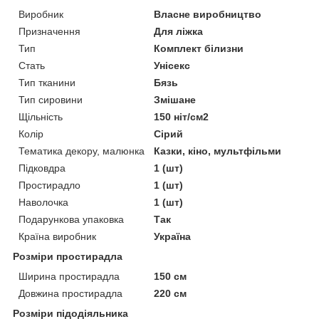
Виробник
Власне виробництво
Призначення
Для ліжка
Тип
Комплект білизни
Стать
Унісекс
Тип тканини
Бязь
Тип сировини
Змішане
Щільність
150 ніт/см2
Колір
Сірий
Тематика декору, малюнка
Казки, кіно, мультфільми
Підковдра
1 (шт)
Простирадло
1 (шт)
Наволочка
1 (шт)
Подарункова упаковка
Так
Країна виробник
Україна
Розміри простирадла
Ширина простирадла
150 см
Довжина простирадла
220 см
Розміри підодіяльника