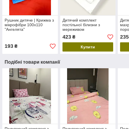
Рушник дитяче | Крижма з
Дитячий комплект
Дитя
мікрофібри 100х110
постільної білизни з
махр
"Ангелята"
мереживом
поро
423
235
₴
193
₴
Купити
Подібні товари компанії
Полуторний комплект з
Полуторний комплект з
Полу