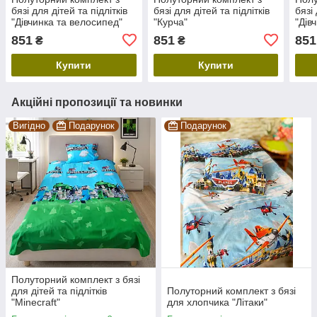
бязі для дітей та підлітків
бязі для дітей та підлітків
бязі 
"Дівчинка та велосипед"
"Курча"
"Дів
851
851
851
₴
₴
Купити
Купити
Акційні пропозиції та новинки
Вигідно
Подарунок
Подарунок
Полуторний комплект з бязі
для дітей та підлітків
Полуторний комплект з бязі
"Minecraft"
для хлопчика "Літаки"