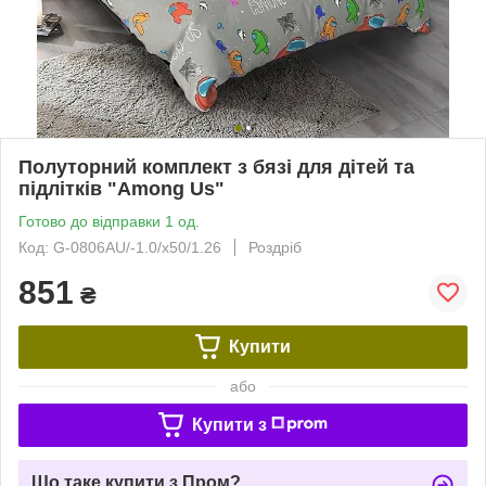
Полуторний комплект з бязі для дітей та
підлітків "Among Us"
Готово до відправки 1 од.
Код: G-0806AU/-1.0/x50/1.26
Роздріб
851
₴
Купити
або
Купити з
Що таке купити з Пром?