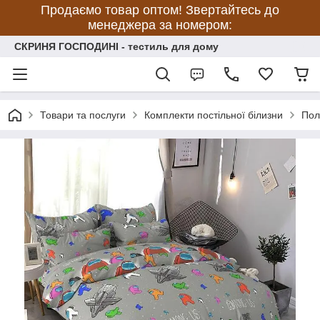
Продаємо товар оптом! Звертайтесь до
менеджера за номером:
СКРИНЯ ГОСПОДИНІ - тестиль для дому
Товари та послуги
Комплекти постільної білизни
Полу