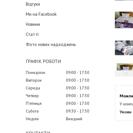
Відгуки
Ми на Facebook
Новини
Статті
Фото нових надходжень
ГРАФІК РОБОТИ
Понеділок
09:00
17:30
Вівторок
09:00
17:30
Середа
09:00
17:30
Четвер
09:00
17:30
Пʼятниця
09:00
17:30
У комп
Субота
09:30
17:30
Неділя
Вихідний