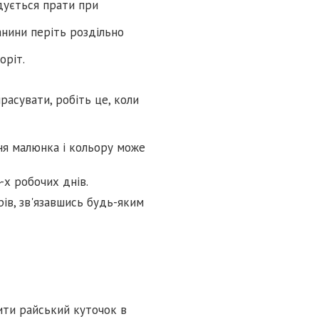
дується прати при
нини періть роздільно
оріт.
расувати, робіть це, коли
ня малюнка і кольору може
-х робочих днів.
ів, зв'язавшись будь-яким
ити райський куточок в