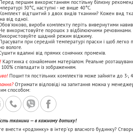
Перед першим використанням постільну білизну рекомен
мпературі 30°C, наступні - не вище 40°C.
Комплект відтшитий з двох видів тканини? Кожен вид тка
на від одної.
Обов'язково, вироби комплекту періть вивернутими навив
Не використовуйте порошок з відбілюючими речовинами.
Використовуйте щадний режим віджиму.
Прасувати при середній температурі праски і щоб легко п
но вологе.
Сушити вдалині від прямих сонячних променів.
!
Картинка є ознайомчим матеріалом. Реальне розташуван
 100% співпадати із зображенням.
иво!
Пошиття постільних комплектів може зайняти до 3-, 4
тання?
Отримати відповіді на запитання можна у менеджер
ним способом:
ість тканини — в кожному дотику!
те внести «родзинку» в інтер'єр власного будинку? Створ