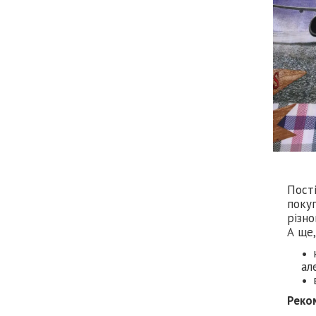
Пості
покуп
різно
А ще,
ал
Реко