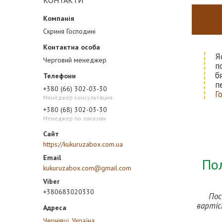
КОНТАКТИ
Скриня Господині
Я
Черговий менеджер
п
б
п
+380 (66) 302-03-30
Г
Менеджер консультация
+380 (68) 302-03-30
Менеджер по заказам
https://kukuruzabox.com.ua
Пол
kukuruzabox.com@gmail.com
+380683020330
Пос
вартіс
Чернівці, Україна