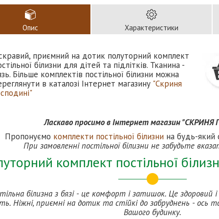
Опис
Характеристики
скравий, приємний на дотик полуторний комплект
остільної білизни для дітей та підлітків. Тканина -
язь. Більше комплектів постільної білизни можна
ереглянути в каталозі Інтернет магазину
"Скриня
осподині"
Ласкаво просимо в Інтернет магазин "СКРИНЯ
Пропонуємо
комплекти постільної білизн
и
на будь-який с
При замовленні постільної білизни не забудьте вказа
уторний комплект постільної білизн
тільна білизна з бязі - це комфорт і затишок. Це здоровий 
ть. Ніжні, приємні на дотик та стійкі до забруднень - ось та
Вашого будинку.