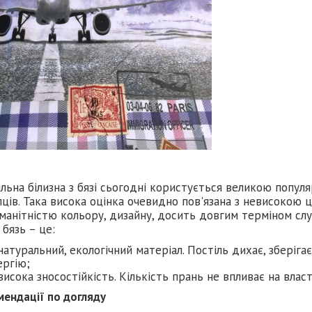
льна білизна з бязі сьогодні користується великою попу
ців. Така висока оцінка очевидно пов'язана з невисокою 
манітністю кольору, дизайну, досить довгим терміном слу
 бязь – це:
натуральний, екологічний матеріал. Постіль дихає, зберіга
ергію;
висока зносостійкість. Кількість прань не впливає на влас
мендації по догляду