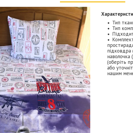
Характерист
Тип ткан
Тип комп
Підходит
Комплект
простирадл
підковдра (
наволочка (
(оберіть п
або уточніт
нашим мен