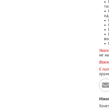
те
од
во
Увага
не на
Важл
Є пи
зруч
Ніжн
Хоче