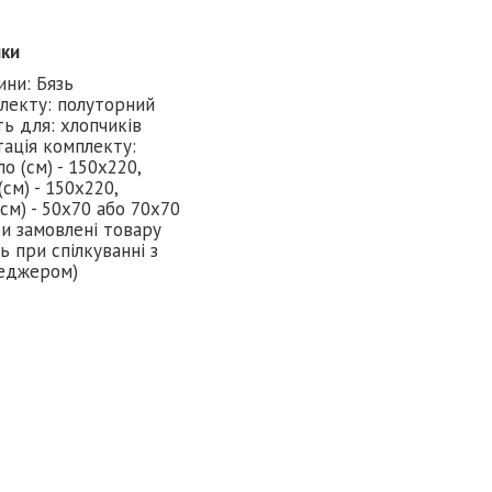
ики
ини: Бязь
лекту: полуторний
ь для: хлопчиків
ація комплекту:
о (см) - 150х220,
см) - 150х220,
см) - 50х70 або 70х70
ри замовлені товару
ь при спілкуванні з
еджером)