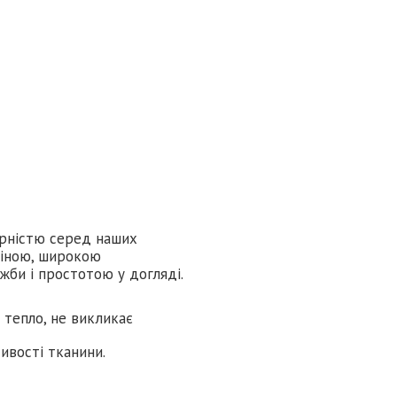
лярністю серед наших
ціною, широкою
жби і простотою у догляді.
є тепло, не викликає
тивості тканини.