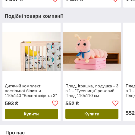
(70х
Подібні товари компанії
Дитячий комплект
Плед, іграшка, подушка - 3
Плед
постільної білизни
в 1 - "Гусениця" рожевий.
в 1 
110х140 "Веселі звірята 3"
Плед 110х110 см
Плед
з бязі Голд
593
552
₴
₴
552
Купити
Купити
Про нас