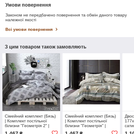
Умови повернення
Законом не передбачено повернення та обмін даного товару
належної якості
Всі умови повернення
З цим товаром також замовляють
Сімейний комплект (Бязь)
Сімейний комплект (Бязь)
Двос
| Комплект постільної
| Комплект постільної
177х
білизни "Геометрія 2" |
білизни "Геометрія" |
сати
Простирадло 240х220 см
Простирадло 240х220 см
одн
1 467
1 467
1 1
₴
₴