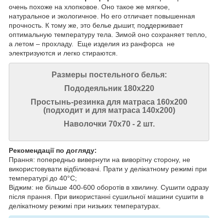
очень похоже на хлопковое. Оно такое же мягкое,
натуральное и экологичное. Но его отличает повышенная
прочность. К тому же, это белье дышит, поддерживает
оптимальную температуру тела. Зимой оно сохраняет тепло,
а летом – прохладу. Еще изделия из ранфорса не
электризуются и легко стираются.
Размеры постельного белья:
Пододеяльник 180х220
Простынь-резинка для матраса 160х200
(подходит и для матраса 140х200)
Наволочки 70х70 - 2 шт.
Рекомендації по догляду:
Прання: попередньо вивернути на виворітну сторону, не
використовувати відбілювачі. Прати у делікатному режимі при
температурі до 40°C;
Віджим: не більше 400-600 оборотів в хвилину. Сушити одразу
після прання. При використанні сушильної машини сушити в
делікатному режимі при низьких температурах.