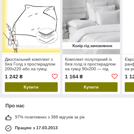
Двоспальний комплект з
Комплект полуторний із
Євро
бязі Голд з простирадлом
бязі голд із простирадлом
ранф
200х220 або на гумці.
на гумці 90х200 — під
на р
Вибір розміру
замовлення
1 242
1 164
1 1
₴
₴
простирадла і малюнку
Купити
Купити
Про нас
97% позитивних з 388 відгуків за рік
Працює з 17.03.2013