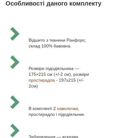
Особливості даного комплекту
Відшито з тканини Ранфорс,
склад 100% бавовна.
Розміри підодіяльника —
175×215 см (+/-2 см), розміри
простирадла
- 197х215 (+/-
2см)
В комплекті 2
наволочки
,
простирадло і підодіяльник.
Забарвлення — яскрава,