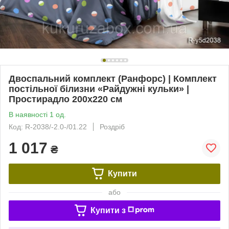
Двоспальний комплект (Ранфорс) | Комплект
постільної білизни «Райдужні кульки» |
Простирадло 200х220 см
В наявності 1 од.
Код: R-2038/-2.0-/01.22
Роздріб
1 017
₴
Купити
або
Купити з