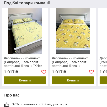
Подібні товари компанії
Двоспальний комплект
Двоспальний комплект
Двос
(Ранфорс) | Комплект
(Ранфорс) | Комплект
(Ран
постільної білизни "Квіти
постільної білизни
пост
польові" | Простирадло
«Сонячний букет» |
"Тро
1 017
1 017
1 0
₴
₴
200х220 см
Простирадло 200х220 см
Прос
роже
Купити
Купити
Про нас
97% позитивних з 387 відгуків за рік