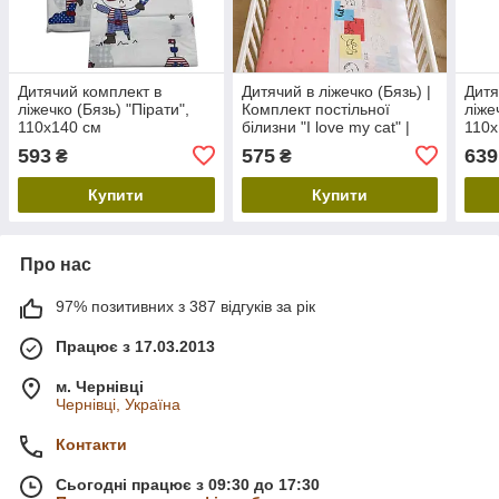
Дитячий комплект в
Дитячий в ліжечко (Бязь) |
Дитя
ліжечко (Бязь) "Пірати",
Комплект постільної
ліже
110х140 см
білизни "I love my cat" |
110х
Рожевий, 110х140 см
блак
593
575
639
₴
₴
Купити
Купити
Про нас
97% позитивних з 387 відгуків за рік
Працює з 17.03.2013
м. Чернівці
Чернівці, Україна
Контакти
Сьогодні працює з 09:30 до 17:30