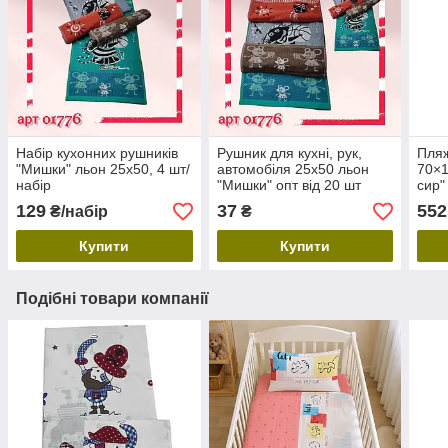
Набір кухонних рушників
Рушник для кухні, рук,
Пляж
"Мишки" льон 25х50, 4 шт/
автомобіля 25х50 льон
70×1
набір
"Мишки" опт від 20 шт
сир"
упак
129
37
552
₴/набір
₴
Купити
Купити
Подібні товари компанії