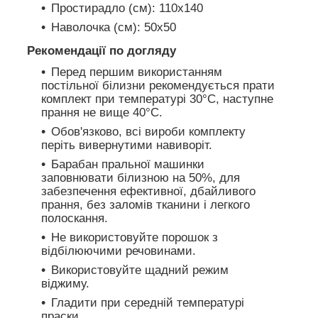
Простирадло (cм): 110х140
Наволочка (cм): 50х50
Рекомендації по догляду
Перед першим використанням
постільної білизни рекомендується прати
комплект при температурі 30°C, наступне
прання не вище 40°C.
Обов'язково, всі вироби комплекту
періть вивернутими навиворіт.
Барабан пральної машинки
заповнювати білизною на 50%, для
забезпечення ефективної, дбайливого
прання, без заломів тканини і легкого
полоскання.
Не використовуйте порошок з
відбілюючими речовинами.
Використовуйте щадний режим
віджиму.
Гладити при середній температурі
праски.