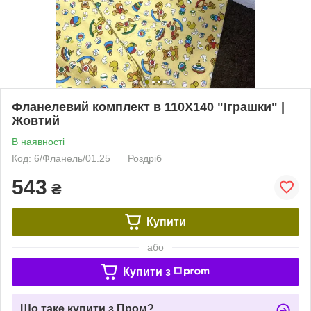
Фланелевий комплект в 110Х140 "Іграшки" |
Жовтий
В наявності
Код: 6/Фланель/01.25
Роздріб
543
₴
Купити
або
Купити з
Що таке купити з Пром?