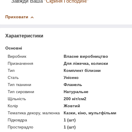
Завжди Ваша
"Скриня Господині"
Приховати
Характеристики
Основні
Виробник
Власне виробництво
Призначення
Для ліжечка, колиски
Тип
Комплект білизни
Стать
Унісекс
Тип тканини
Фланель
Тип сировини
Натуральне
Щільність
200 ніт/см2
Колір
Жовтий
Тематика декору, малюнка
Казки, кіно, мультфільми
Підковдра
1 (шт)
Простирадло
1 (шт)