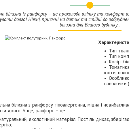
на білизна із ранфорсу – це прохолода влітку та комфорт вз
дувати довго! Ніжні, приємні на дотик та стійкі до забруднен
білизна для Вашого будинку..
Характерист
Тип ткан
Тип комп
Колір: бі
Тематика
квіти, поло
Особливо
наволочки 
льна білизна з ранфорсу гіпоалергенна, міцна і невибаглива
ти довго. А ще, ранфорс – це:
натуральний, екологічний матеріал. Постіль дихає, зберіга
ергію;