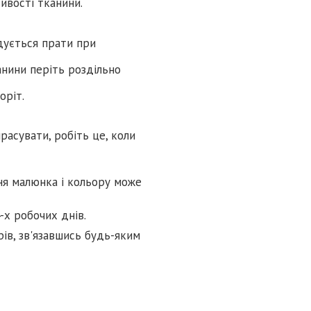
тивості тканини.
дується прати при
нини періть роздільно
оріт.
расувати, робіть це, коли
ня малюнка і кольору може
-х робочих днів.
ів, зв'язавшись будь-яким