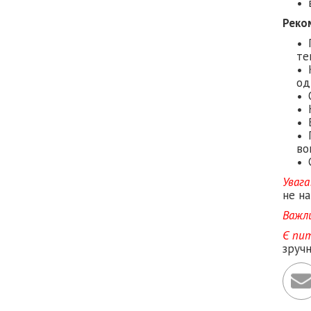
Реко
те
од
во
Увага
не на
Важл
Є пи
зруч