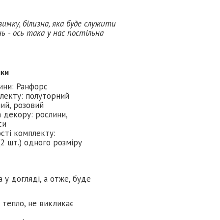
имку, білизна, яка буде служити
ь - ось така у нас постільна
ики
ини: Ранфорс
лекту: полуторний
лий, розовий
 декору: рослини,
си
сті комплекту:
(2 шт.) одного розміру
 у догляді, а отже, буде
є тепло, не викликає