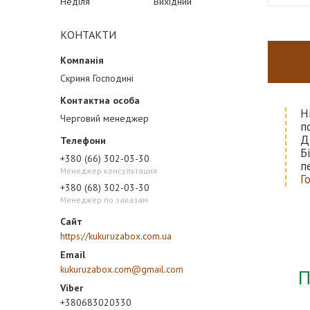
Неділя
Вихідний
КОНТАКТИ
Скриня Господині
Н
Черговий менеджер
п
Д
Б
+380 (66) 302-03-30
п
Менеджер консультация
Г
+380 (68) 302-03-30
Менеджер по заказам
https://kukuruzabox.com.ua
kukuruzabox.com@gmail.com
П
+380683020330