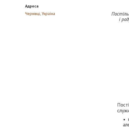
Постіль
Чернівці, Україна
і ра
Пості
служи
ал