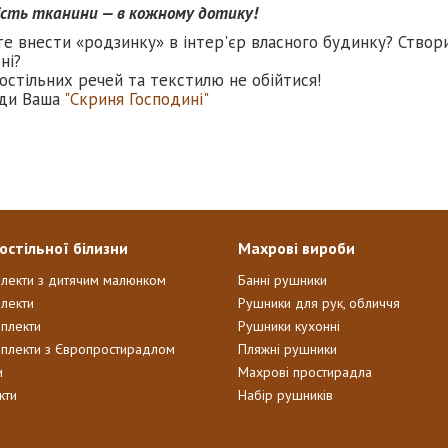
ість тканини — в кожному дотику!
те внести «родзинку» в інтер'єр власного будинку? Створ
ні?
остільних речей та текстилю не обійтися!
ди Ваша
"Скриня Господині"
остільної білизни
Махрові вироби
плекти з дитячим малюнком
Банні рушники
лекти
Рушники для рук, обличчя
мплекти
Рушники кухонні
мплекти з Європростирадлом
Пляжні рушники
и
Махрові простирадла
кти
Набір рушників