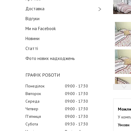
Доставка
Відгуки
Ми на Facebook
Новини
Статті
Фото нових надходжень
ГРАФІК РОБОТИ
Понеділок
09:00
17:30
Вівторок
09:00
17:30
Середа
09:00
17:30
Четвер
09:00
17:30
Пʼятниця
09:00
17:30
У комп
Субота
09:30
17:30