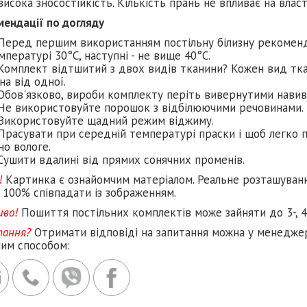
висока зносостійкість. Кількість прань не впливає на влас
мендації по догляду
Перед першим використанням постільну білизну рекомен
мпературі 30°C, наступні - не вище 40°C.
Комплект відтшитий з двох видів тканини? Кожен вид тка
на від одної.
Обов'язково, вироби комплекту періть вивернутими навив
Не використовуйте порошок з відбілюючими речовинами.
Використовуйте щадний режим віджиму.
Прасувати при середній температурі праски і щоб легко п
но вологе.
Сушити вдалині від прямих сонячних променів.
!
Картинка є ознайомчим матеріалом. Реальне розташуван
 100% співпадати із зображенням.
иво!
Пошиття постільних комплектів може зайняти до 3-, 4
тання?
Отримати відповіді на запитання можна у менеджер
ним способом: