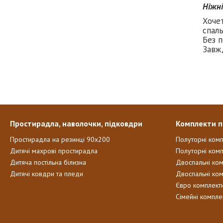
Ніжн
Хоче
спаль
Без п
Завж
Простирадла, наволочки, підковдри
Комплекти п
Простирадла на резинці 90х200
Полуторні ком
Дитячі махрові простирадла
Полуторні комп
Дитяча постільна білизна
Двоспальні ко
Дитячі ковдри та пледи
Двоспальні ко
Євро комплект
Сімейні компле