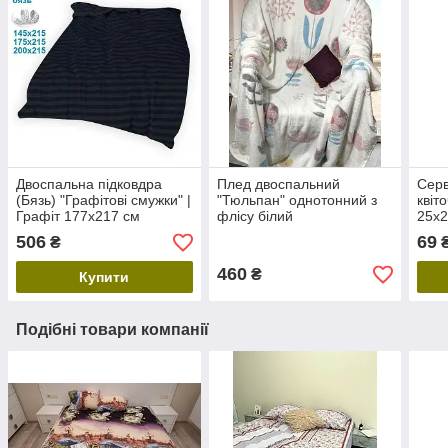
Двоспальна підковдра
Плед двоспальний
Серв
(Бязь) "Графітові смужки" |
"Тюльпан" однотонний з
квіт
Графіт 177х217 см
флісу білий
25х
506
69
₴
₴
460
₴
Купити
Подібні товари компанії