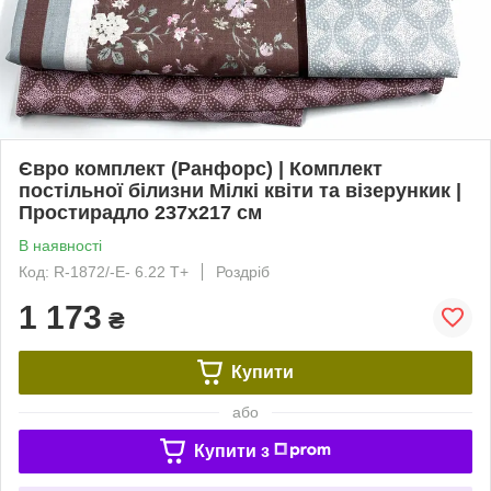
Євро комплект (Ранфорс) | Комплект
постільної білизни Мілкі квіти та візерункик |
Простирадло 237х217 см
В наявності
Код: R-1872/-Е- 6.22 Т+
Роздріб
1 173
₴
Купити
або
Купити з