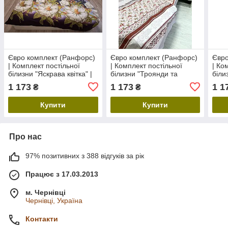
Євро комплект (Ранфорс)
Євро комплект (Ранфорс)
Євро
| Комплект постільної
| Комплект постільної
| Ко
білизни "Яскрава квітка" |
білизни "Троянди та
біли
Простирадло 237х217 см
смуги" | Простирадло
Прос
1 173
1 173
1 1
₴
₴
237х217 см
Купити
Купити
Про нас
97% позитивних з 388 відгуків за рік
Працює з 17.03.2013
м. Чернівці
Чернівці, Україна
Контакти