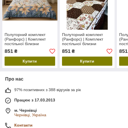
Полуторний комплект
Полуторний комплект
Полу
(Ранфорс) | Комплект
(Ранфорс) | Комплект
(Ран
постільної білизни
постільної білизни
пост
147х217 "Ваніль"
147х217 "Печворк"
147х
851
851
851
₴
₴
Купити
Купити
Про нас
97% позитивних з 388 відгуків за рік
Працює з 17.03.2013
м. Чернівці
Чернівці, Україна
Контакти