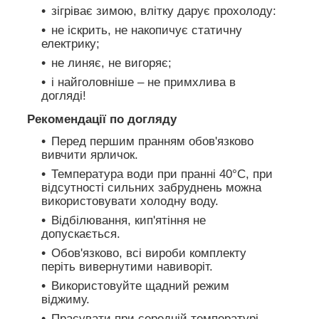
зігріває зимою, влітку дарує прохолоду:
не іскрить, не накопичує статичну
електрику;
не линяє, не вигоряє;
і найголовніше – не примхлива в
догляді!
Рекомендації по догляду
Перед першим пранням обов'язково
вивчити ярличок.
Температура води при пранні 40°C, при
відсутності сильних забруднень можна
використовувати холодну воду.
Відбілювання, кип'ятіння не
допускається.
Обов'язково, всі вироби комплекту
періть вивернутими навиворіт.
Використовуйте щадний режим
віджиму.
Прасувати при середній температурі