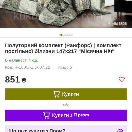
Полуторний комплект (Ранфорс) | Комплект
постільної білизни 147х217 "Місячна Ніч"
В наявності 4 од.
Код: R-1805/-1.5-/07.22
Роздріб
851
₴
Купити
або
Купити з
Що таке купити з Пром?