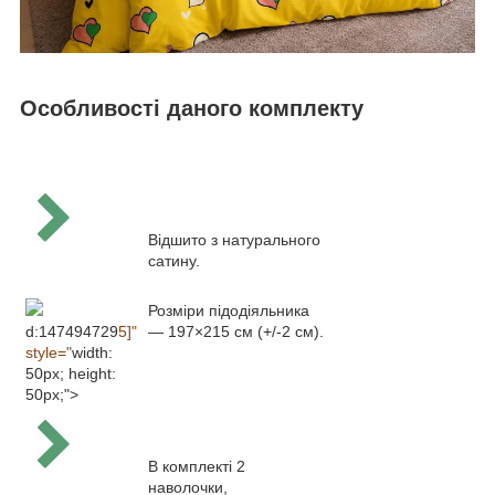
Особливості даного комплекту
Відшито з натурального
сатину.
Розміри підодіяльника
d:147494729
5]"
— 197×215 см (+/-2 см).
style="
width:
50px; height:
50px;">
В комплекті 2
наволочки,