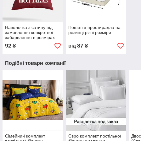
Наволочка з сатину під
Пошиття простирадла на
замовлення конкретної
резинці різні розміри.
забарвлення в розмірах
92
87
₴
від
₴
Подібні товари компанії
Сімейний комплект
Євро комплект постільної
Двос
постільної білизни
білизни з сатину з
(Євр