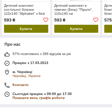
Дитячий комплект
Дитячий комплект в
Дитя
постільної білизни
ліжечко (Бязь) "Пірати",
Комп
110х140 "Alphabet" з бязі
110х140 см
білиз
Голд
Роже
593
593
575
₴
₴
Купити
Купити
Про нас
97% позитивних з 388 відгуків за рік
Працює з 17.03.2013
м. Чернівці
Чернівці, Україна
Контакти
Сьогодні працює з 09:00 до 17:30
Показати весь графік роботи