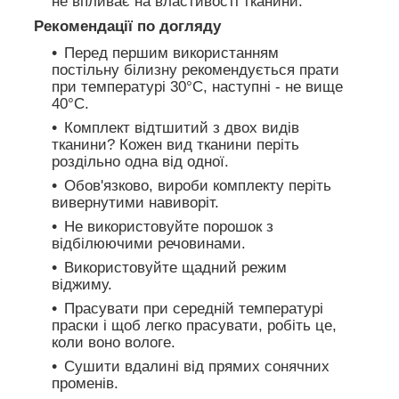
не впливає на властивості тканини.
Рекомендації по догляду
Перед першим використанням
постільну білизну рекомендується прати
при температурі 30°C, наступні - не вище
40°C.
Комплект відтшитий з двох видів
тканини? Кожен вид тканини періть
роздільно одна від одної.
Обов'язково, вироби комплекту періть
вивернутими навиворіт.
Не використовуйте порошок з
відбілюючими речовинами.
Використовуйте щадний режим
віджиму.
Прасувати при середній температурі
праски і щоб легко прасувати, робіть це,
коли воно вологе.
Сушити вдалині від прямих сонячних
променів.