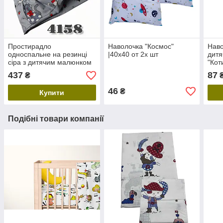
Простирадло
Наволочка "Космос"
Наво
односпальне на резинці
|40х40 от 2х шт
дит
сіра з дитячим малюнком
"Кот
в розмірах "Сірі котики".
437
87
₴
Бязь
46
₴
Купити
Подібні товари компанії