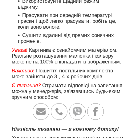
Використовуйте щадний режим
віджиму.
Прасувати при середній температурі
праски і щоб легко прасувати, робіть це,
коли воно вологе.
Сушити вдалині від прямих сонячних
променів.
Увага!
Картинка є ознайомчим матеріалом.
Реальне розташування малюнка і кольору
може не на 100% співпадати із зображенням.
Важливо!
Пошиття постільних комплектів
може зайняти до 3-, 4-х робочих днів.
Є питання?
Отримати відповіді на запитання
можна у менеджерів, зв'язавшись будь-яким
зручним способом:
Ніжність тканини — в кожному дотику!
Хочете внести «родзинку» в інтер'єр власного