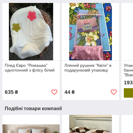
Плед Євро "Ромашка"
Лляний рушник "Квіти" в
Упак
однотонний з флісу білий
подарунковій упаковці
банн
"Віз
193
635
44
₴
₴
Подібні товари компанії