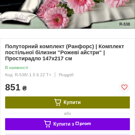
Полуторний комплект (Ранфорс) | Комплект
постільної білизни "Рожеві айстри" |
Простирадло 147х217 см
В наявності
Код: R-538/-1.5 6.22 Т+
Роздріб
851
₴
Купити
або
Купити з