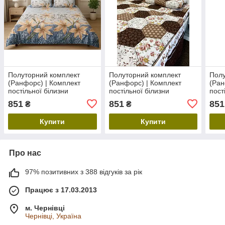
Полуторний комплект
Полуторний комплект
Полу
(Ранфорс) | Комплект
(Ранфорс) | Комплект
(Ран
постільної білизни
постільної білизни
пост
147х217 "Ваніль"
147х217 "Печворк"
147х
851
851
851
₴
₴
Купити
Купити
Про нас
97% позитивних з 388 відгуків за рік
Працює з 17.03.2013
м. Чернівці
Чернівці, Україна