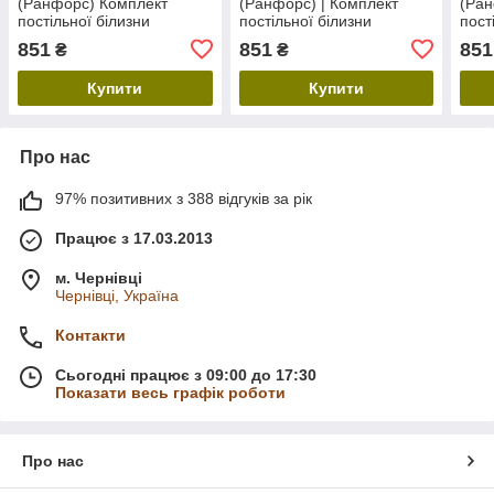
(Ранфорс) Комплект
(Ранфорс) | Комплект
(Ран
постільної білизни
постільної білизни
пост
"Королівський смак" |
150х220 "Троянди в
"Мин
851
851
851
₴
₴
Простирадло 150х220 см
квадратах"
Прос
Купити
Купити
Про нас
97% позитивних з 388 відгуків за рік
Працює з 17.03.2013
м. Чернівці
Чернівці, Україна
Контакти
Сьогодні працює з 09:00 до 17:30
Показати весь графік роботи
Про нас