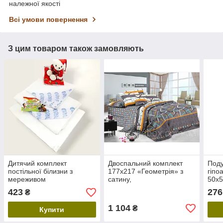
належної якості
Всі умови повернення
З цим товаром також замовляють
Дитячий комплект
Двоспальний комплект
Поду
постільної білизни з
177х217 «Геометрія» з
гіпо
мереживом
сатину,
50х5
однокомпонентний
423
276
₴
(70х70)
1 104
₴
Купити