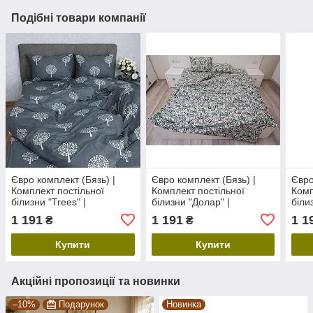
Подібні товари компанії
Євро комплект (Бязь) |
Євро комплект (Бязь) |
Євро
Комплект постільної
Комплект постільної
Комп
білизни "Trees" |
білизни "Долар" |
білиз
Простирадло 240х220 см
Простирадло 240х220 см
Прос
1 191
1 191
1 1
₴
₴
Купити
Купити
Акційні пропозиції та новинки
–10%
Подарунок
Новинка