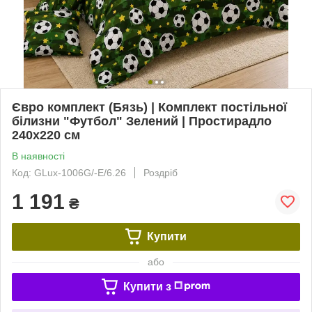
Євро комплект (Бязь) | Комплект постільної
білизни "Футбол" Зелений | Простирадло
240х220 см
В наявності
Код: GLux-1006G/-Е/6.26
Роздріб
1 191
₴
Купити
або
Купити з