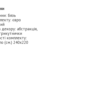
ики
ини: Бязь
лекту: євро
лий
 декору: абстракція,
 трикутнички
сті комплекту:
о (см.) 240х220