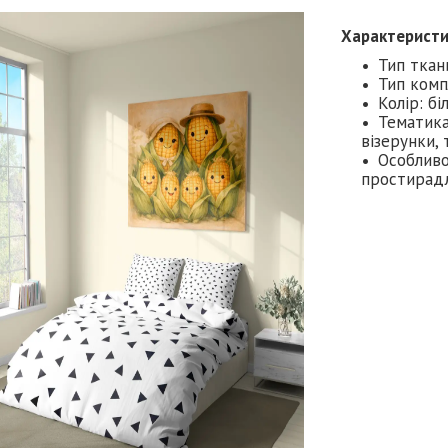
Характерист
Тип ткан
Тип комп
Колір: бі
Тематика
візерунки,
Особливо
простирадл