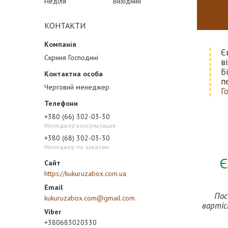
Неділя
Вихідний
КОНТАКТИ
Є
Скриня Господині
в
Б
п
Черговий менеджер
Г
+380 (66) 302-03-30
Менеджер консультация
+380 (68) 302-03-30
Менеджер по заказам
Є
https://kukuruzabox.com.ua
Пос
kukuruzabox.com@gmail.com
вартіс
+380683020330