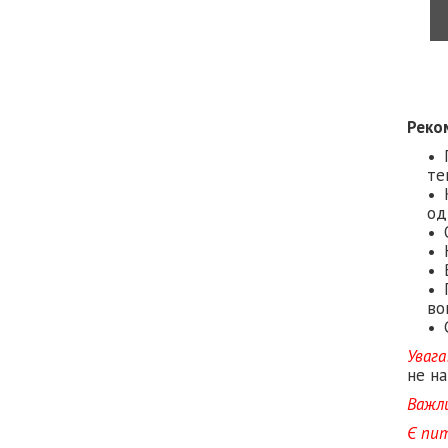
Реко
те
од
во
Увага
не на
Важл
Є пи