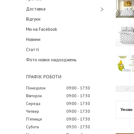
Доставка
Відгуки
Ми на Facebook
Новини
Статті
Фото нових надходжень
ГРАФІК РОБОТИ
Понеділок
09:00
17:30
Вівторок
09:00
17:30
Середа
09:00
17:30
Четвер
09:00
17:30
Пʼятниця
09:00
17:30
Субота
09:30
17:30