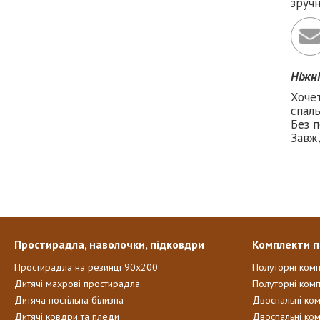
зруч
Ніжн
Хоче
спаль
Без п
Завж
Простирадла, наволочки, підковдри
Комплекти п
Простирадла на резинці 90х200
Полуторні ком
Дитячі махрові простирадла
Полуторні комп
Дитяча постільна білизна
Двоспальні ко
Дитячі ковдри та пледи
Двоспальні ко