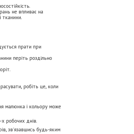
осостійкість.
прань не впливає на
і тканини.
дується прати при
нини періть роздільно
оріт.
расувати, робіть це, коли
ня малюнка і кольору може
-х робочих днів.
ів, зв'язавшись будь-яким