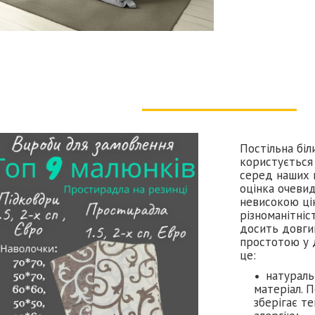
Постільна біли
користується
серед наших п
оцінка очевид
невисокою ці
різноманітніс
досить довги
простотою у д
це:
натураль
матеріал. П
зберігає те