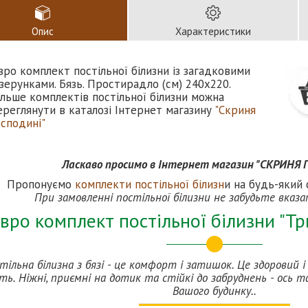
Опис
Характеристики
вро комплект постільної білизни із загадковими
ізерунками. Бязь. Простирадло (см) 240х220.
ільше комплектів постільної білизни можна
ереглянути в каталозі Інтернет магазину
"Скриня
осподині"
Ласкаво просимо в Інтернет магазин "СКРИНЯ
Пропонуємо
комплекти постільної білизн
и на будь-який 
При замовленні постільної білизни не забудьте вказ
вро комплект постільної білизни "Тр
тільна білизна з бязі - це комфорт і затишок. Це здоровий 
ть. Ніжні, приємні на дотик та стійкі до забруднень - ось та
Вашого будинку..