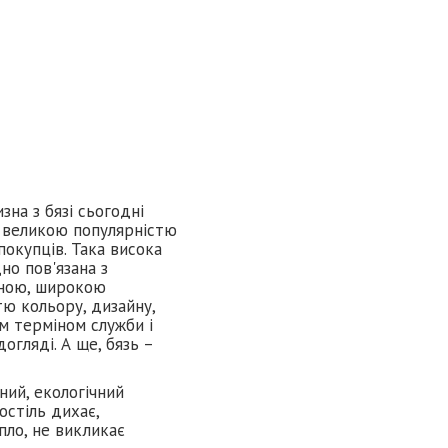
зна з бязі сьогодні
 великою популярністю
окупців. Така висока
но пов'язана з
ною, широкою
тю кольору, дизайну,
м терміном служби і
огляді. А ще, бязь –
ний, екологічний
остіль дихає,
пло, не викликає