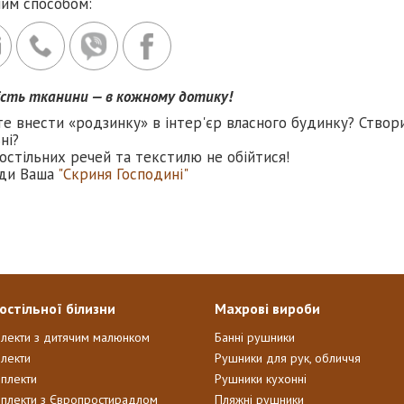
ним способом:
ість тканини — в кожному дотику!
те внести «родзинку» в інтер'єр власного будинку? Створ
ні?
остільних речей та текстилю не обійтися!
ди Ваша
"Скриня Господині"
остільної білизни
Махрові вироби
плекти з дитячим малюнком
Банні рушники
лекти
Рушники для рук, обличчя
мплекти
Рушники кухонні
мплекти з Європростирадлом
Пляжні рушники