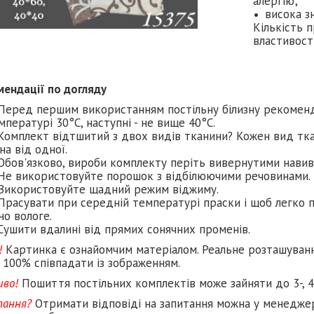
алергію;
висока зн
Кількість 
властивост
мендації по догляду
Перед першим використанням постільну білизну рекомен
мпературі 30°C, наступні - не вище 40°C.
Комплект відтшитий з двох видів тканини? Кожен вид тка
на від одної.
Обов'язково, вироби комплекту періть вивернутими навив
Не використовуйте порошок з відбілюючими речовинами.
Використовуйте щадний режим віджиму.
Прасувати при середній температурі праски і щоб легко п
но вологе.
Сушити вдалині від прямих сонячних променів.
!
Картинка є ознайомчим матеріалом. Реальне розташуван
 100% співпадати із зображенням.
иво!
Пошиття постільних комплектів може зайняти до 3-, 4
тання?
Отримати відповіді на запитання можна у менеджер