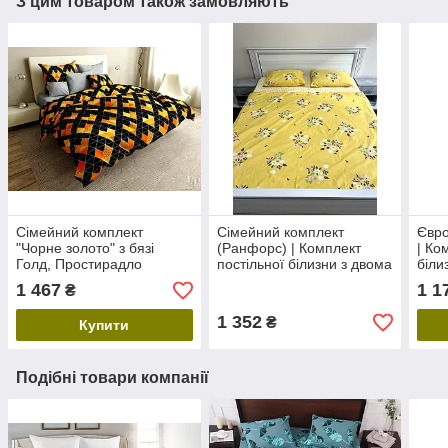
З цим товаром також замовляють
Сімейний комплект
Сімейний комплект
Євро
"Чорне золото" з бязі
(Ранфорс) | Комплект
| Ко
Голд, Простирадло
постільної білизни з двома
біли
200х220
підковдрами "Сонячний
Прос
1 467
1 1
₴
букет"
1 352
₴
Купити
Подібні товари компанії