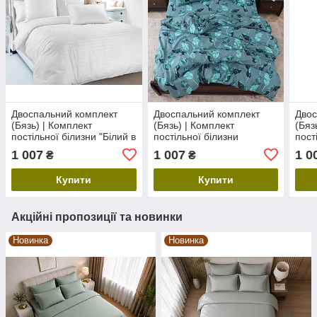
Двоспальний комплект
Двоспальний комплект
Двос
(Бязь) | Комплект
(Бязь) | Комплект
(Бяз
постільної білизни "Білий в
постільної білизни
пост
смужку" | Простирадло
"Райське пір'ячко" |
"Гра
1 007
1 007
1 0
₴
₴
200х220 см, білий
Простирадло 200х220 см
Прос
Купити
Купити
Акційні пропозиції та новинки
Новинка
Новинка