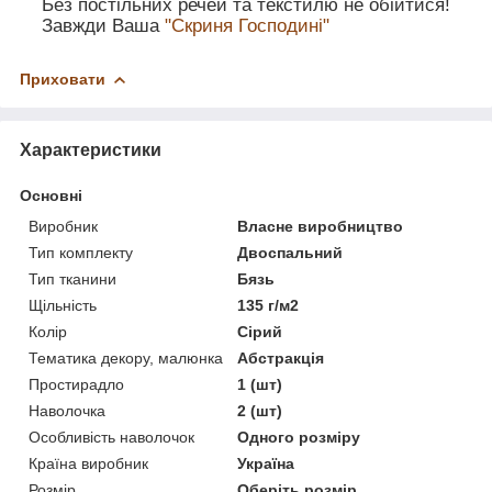
Без постільних речей та текстилю не обійтися!
Завжди Ваша
"Скриня Господині"
Приховати
Характеристики
Основні
Виробник
Власне виробництво
Тип комплекту
Двоспальний
Тип тканини
Бязь
Щільність
135 г/м2
Колір
Сірий
Тематика декору, малюнка
Абстракція
Простирадло
1 (шт)
Наволочка
2 (шт)
Особливість наволочок
Одного розміру
Країна виробник
Україна
Розмір
Оберіть розмір