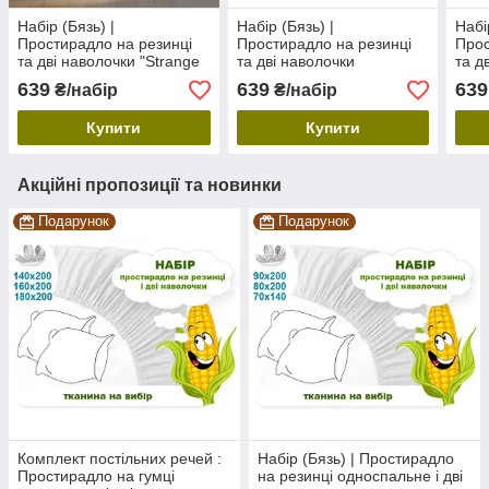
Набір (Бязь) |
Набір (Бязь) |
Набі
Простирадло на резинці
Простирадло на резинці
Прос
та дві наволочки "Strange
та дві наволочки
та д
triangles" (Оберіть розмір)
"Трикутнички" (Оберіть
беже
639
639
639
₴/набір
₴/набір
розмір)
Купити
Купити
Акційні пропозиції та новинки
Подарунок
Подарунок
Комплект постільних речей :
Набір (Бязь) | Простирадло
Простирадло на гумці
на резинці односпальне і дві