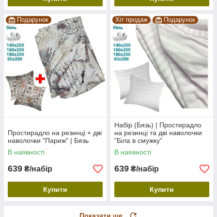
Подарунок
Хіт продаж
Подарунок
Набір (Бязь) | Простирадло
Простирадло на резинці + дві
на резинці та дві наволочки
наволочки "Париж" | Бязь
"Біла в смужку"
В наявності
В наявності
639
639
₴/набір
₴/набір
Купити
Купити
Показати ще