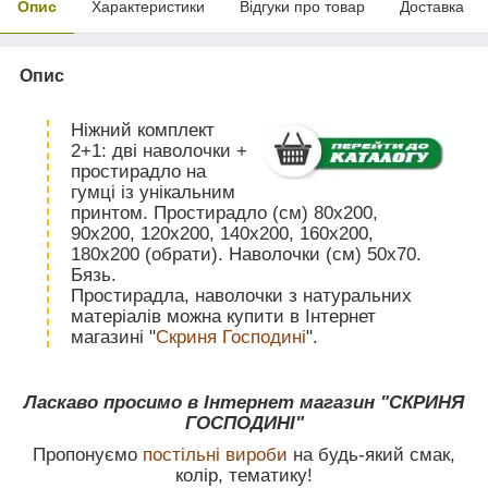
Опис
Характеристики
Відгуки про товар
Доставка
Опис
Ніжний комплект
2+1: дві наволочки +
простирадло на
гумці із унікальним
принтом. Простирадло (см) 80х200,
90х200, 120х200, 140х200, 160х200,
180х200 (обрати). Наволочки (см) 50х70.
Бязь.
Простирадла, наволочки з натуральних
матеріалів можна купити в Інтернет
магазині "
Скриня Господині
".
Ласкаво просимо в Інтернет магазин "СКРИНЯ
ГОСПОДИНІ"
Пропонуємо
постільні вироби
на будь-який смак,
колір, тематику!