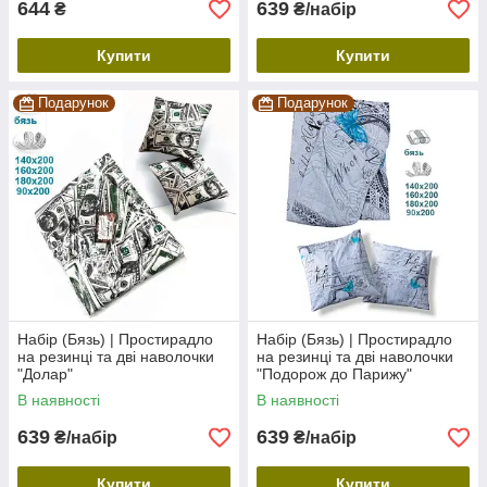
644
639
₴
₴/набір
Купити
Купити
Подарунок
Подарунок
Набір (Бязь) | Простирадло
Набір (Бязь) | Простирадло
на резинці та дві наволочки
на резинці та дві наволочки
"Долар"
"Подорож до Парижу"
В наявності
В наявності
639
639
₴/набір
₴/набір
Купити
Купити