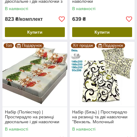
двоспальне і дві наволочки з
наволочки
бязі
В наявності
В наявності
823
639
₴/комплект
₴
Купити
Купити
Топ
Подарунок
Хіт продаж
Подарунок
Набір (Поліестер) |
Набір (Бязь) | Простирадло
Простирадло на резинці
на резинці та дві наволочки
двоспальне і дві наволочки
"Вензель. Молочный
50х70 "Новорічний"
шоколад"
В наявності
В наявності