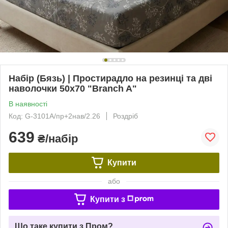
Набір (Бязь) | Простирадло на резинці та дві
наволочки 50x70 "Branch A"
В наявності
Код: G-3101A/пр+2нав/2.26
Роздріб
639
₴/набір
Купити
або
Купити з
Що таке купити з Пром?