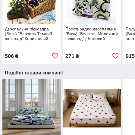
Двоспальна підковдра
Простирадло двоспальне
Полу
(Бязь) "Вензель Темний
(Бязь) "Вензель Молочний
(Бяз
шоколад" Коричневий
шоколад" | Бежевий
пост
177х217 см
180х220 см
"Вен
шоко
150х
506
271
915
₴
₴
Подібні товари компанії