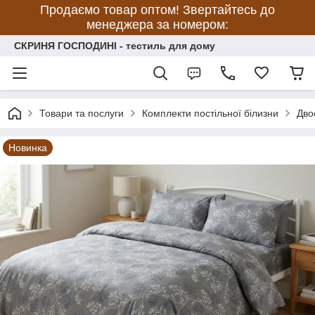
Продаємо товар оптом! Звертайтесь до
менеджера за номером:
СКРИНЯ ГОСПОДИНІ - тестиль для дому
Товари та послуги
Комплекти постільної білизни
Дво
Новинка