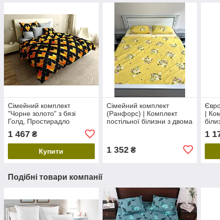
Сімейний комплект
Сімейний комплект
Євро
"Чорне золото" з бязі
(Ранфорс) | Комплект
| Ко
Голд, Простирадло
постільної білизни з двома
біли
200х220
підковдрами "Сонячний
Прос
1 467
1 1
₴
букет"
1 352
₴
Купити
Подібні товари компанії