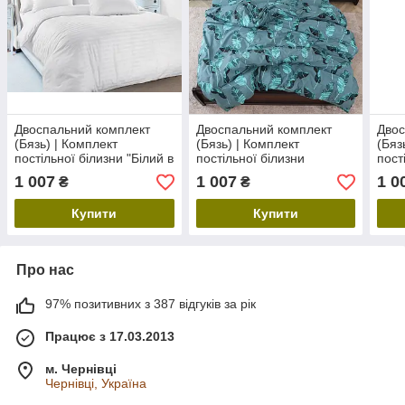
Двоспальний комплект
Двоспальний комплект
Двос
(Бязь) | Комплект
(Бязь) | Комплект
(Бяз
постільної білизни "Білий в
постільної білизни
пост
смужку" | Простирадло
"Райське пір'ячко" |
"Гра
1 007
1 007
1 0
₴
₴
200х220 см, білий
Простирадло 200х220 см
Прос
Купити
Купити
Про нас
97% позитивних з 387 відгуків за рік
Працює з 17.03.2013
м. Чернівці
Чернівці, Україна