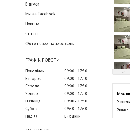
Відгуки
Ми на Facebook
Новини
Статті
Фото нових надходжень
ГРАФІК РОБОТИ
Понеділок
09:00
17:30
Вівторок
09:00
17:30
Середа
09:00
17:30
Четвер
09:00
17:30
Пʼятниця
09:00
17:30
У комп
Субота
09:30
17:30
Неділя
Вихідний