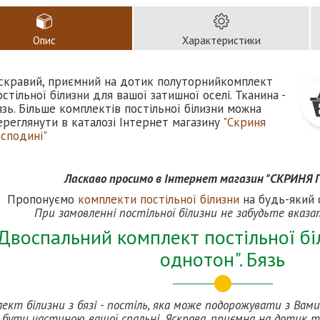
Опис
Характеристики
скравий, приємний на дотик полуторнийкомплект
остільної білизни для вашої затишної оселі. Тканина -
язь. Більше комплектів постільної білизни можна
ереглянути в каталозі Інтернет магазину
"Скриня
осподині"
Ласкаво просимо в Інтернет магазин "СКРИНЯ
Пропонуємо
комплекти постільної білизн
и
на будь-який с
При замовленні постільної білизни не забудьте вказа
Двоспальний комплект постільної бі
однотон". Бязь
ект білизни з бязі - постіль, яка може подорожувати з Вами
бути частиною вашої спальні. Яскрава, приємна на дотик т