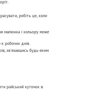
оріт.
расувати, робіть це, коли
ня малюнка і кольору може
-х робочих днів.
ів, зв'язавшись будь-яким
ити райський куточок в