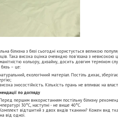
льна білизна з бязі сьогодні користується великою попу
ців. Така висока оцінка очевидно пов'язана з невисокою 
манітністю кольору, дизайну, досить довгим терміном слу
 бязь – це:
натуральний, екологічний матеріал. Постіль дихає, зберіга
ергію;
висока зносостійкість. Кількість прань не впливає на влас
мендації по догляду
Перед першим використанням постільну білизну рекомен
мпературі 30°C, наступні - не вище 40°C.
Комплект відтшитий з двох видів тканини? Кожен вид тка
на від одної.