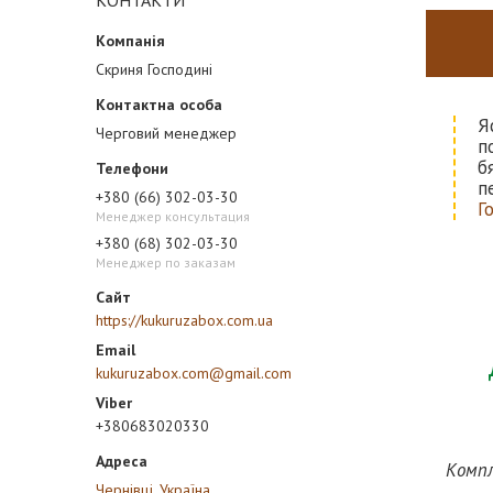
КОНТАКТИ
Скриня Господині
Я
Черговий менеджер
п
б
п
+380 (66) 302-03-30
Г
Менеджер консультация
+380 (68) 302-03-30
Менеджер по заказам
https://kukuruzabox.com.ua
kukuruzabox.com@gmail.com
+380683020330
Компл
Чернівці, Україна