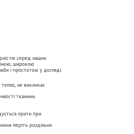
лярністю серед наших
ціною, широкою
жби і простотою у догляді.
є тепло, не викликає
тивості тканини.
дується прати при
нини періть роздільно