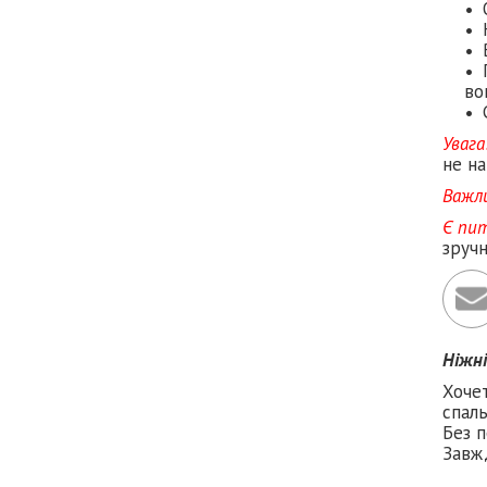
во
Увага
не на
Важл
Є пи
зруч
Ніжн
Хоче
спаль
Без п
Завж