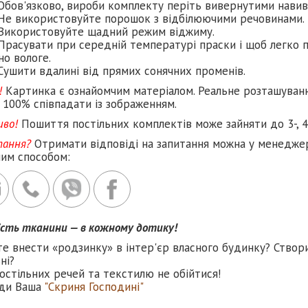
Обов'язково, вироби комплекту періть вивернутими навив
Не використовуйте порошок з відбілюючими речовинами.
Використовуйте щадний режим віджиму.
Прасувати при середній температурі праски і щоб легко п
но вологе.
Сушити вдалині від прямих сонячних променів.
!
Картинка є ознайомчим матеріалом. Реальне розташуван
 100% співпадати із зображенням.
иво!
Пошиття постільних комплектів може зайняти до 3-, 4
тання?
Отримати відповіді на запитання можна у менеджер
ним способом:
ість тканини — в кожному дотику!
те внести «родзинку» в інтер'єр власного будинку? Створ
ні?
остільних речей та текстилю не обійтися!
ди Ваша
"Скриня Господині"