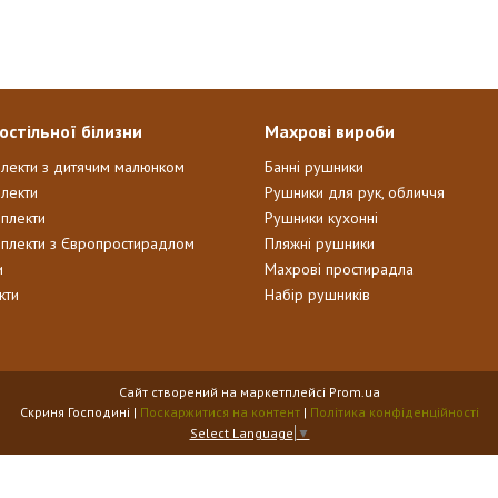
остільної білизни
Махрові вироби
плекти з дитячим малюнком
Банні рушники
лекти
Рушники для рук, обличчя
мплекти
Рушники кухонні
мплекти з Європростирадлом
Пляжні рушники
и
Махрові простирадла
кти
Набір рушників
Сайт створений на маркетплейсі
Prom.ua
Скриня Господині |
Поскаржитися на контент
|
Політика конфіденційності
Select Language
▼