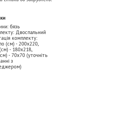
ики
ини: бязь
плекту: Двоспальний
ація комплекту:
о (см) - 200х220,
см) - 180х218,
см) - 70х70 (уточніть
анні з
еджером)