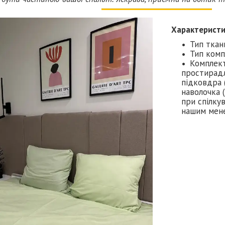
Характерист
Тип ткан
Тип ком
Комплект
простирадл
підковдра (
наволочка (
при спілкув
нашим мен