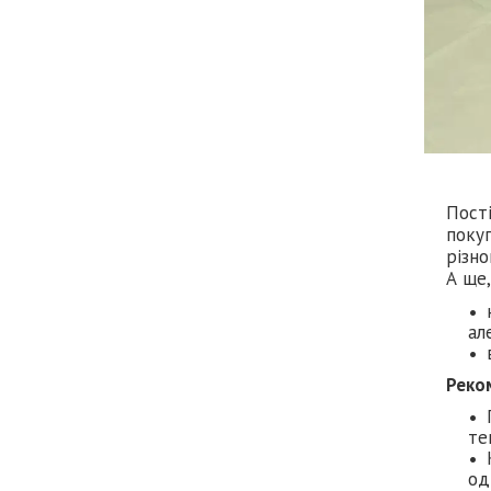
Пості
покуп
різно
А ще,
ал
Реко
те
од