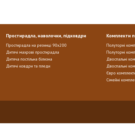
Простирадла, наволочки, підковдри
Комплекти п
Простирадла на резинці 90х200
Полуторні ком
Дитячі махрові простирадла
Полуторні комп
Дитяча постільна білизна
Двоспальні ко
Дитячі ковдри та пледи
Двоспальні ко
Євро комплект
Сімейні компле