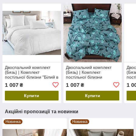
Двоспальний комплект
Двоспальний комплект
Двос
(Бязь) | Комплект
(Бязь) | Комплект
(Бяз
постільної білизни "Білий в
постільної білизни
пост
смужку" | Простирадло
"Райське пір'ячко" |
"Гра
1 007
1 007
1 0
₴
₴
200х220 см, білий
Простирадло 200х220 см
Прос
Купити
Купити
Акційні пропозиції та новинки
Новинка
Новинка