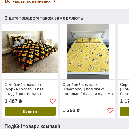
Всі умови повернення
З цим товаром також замовляють
Сімейний комплект
Сімейний комплект
Євро
"Чорне золото" з бязі
(Ранфорс) | Комплект
| Ко
Голд, Простирадло
постільної білизни з двома
біли
200х220
підковдрами "Сонячний
Прос
1 467
1 1
₴
букет"
1 352
₴
Купити
Подібні товари компанії