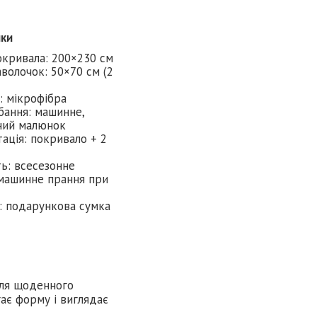
ики
окривала: 200×230 см
аволочок: 50×70 см (2
: мікрофібра
бання: машинне,
ний малюнок
ація: покривало + 2
ть: всесезонне
машинне прання при
: подарункова сумка
для щоденного
гає форму і виглядає