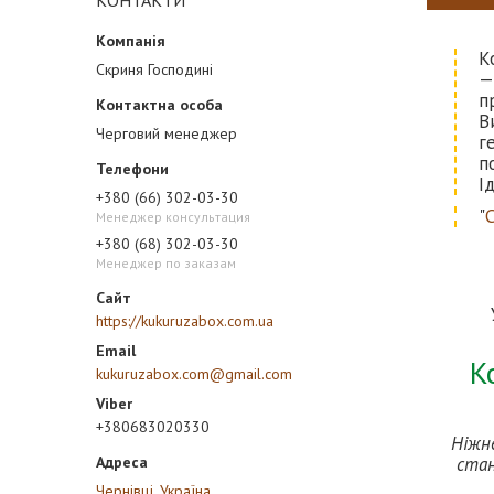
КОНТАКТИ
К
Скриня Господині
—
п
В
Черговий менеджер
г
п
І
+380 (66) 302-03-30
"
Менеджер консультация
+380 (68) 302-03-30
Менеджер по заказам
https://kukuruzabox.com.ua
К
kukuruzabox.com@gmail.com
+380683020330
Ніжн
стан
Чернівці, Україна