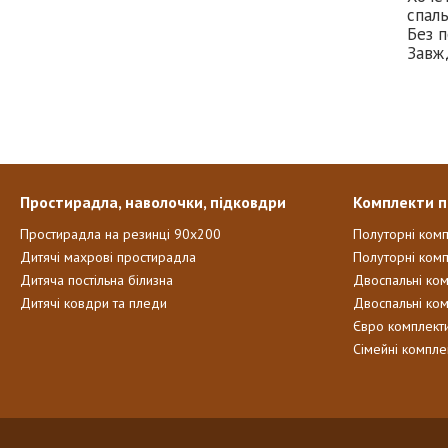
спаль
Без п
Завж
Простирадла, наволочки, підковдри
Комплекти п
Простирадла на резинці 90х200
Полуторні ком
Дитячі махрові простирадла
Полуторні комп
Дитяча постільна білизна
Двоспальні ко
Дитячі ковдри та пледи
Двоспальні ко
Євро комплект
Сімейні компле