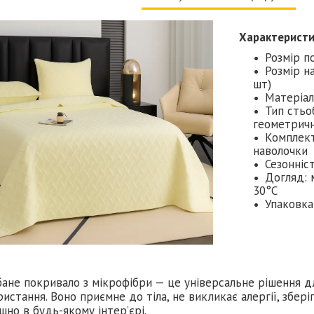
Характерист
Розмір п
Розмір н
шт)
Матеріал
Тип стьо
геометрич
Комплект
наволочки
Сезонніс
Догляд: 
30°C
Упаковка
бане покривало з мікрофібри — це універсальне рішення 
истання. Воно приємне до тіла, не викликає алергії, збері
шно в будь-якому інтер’єрі.