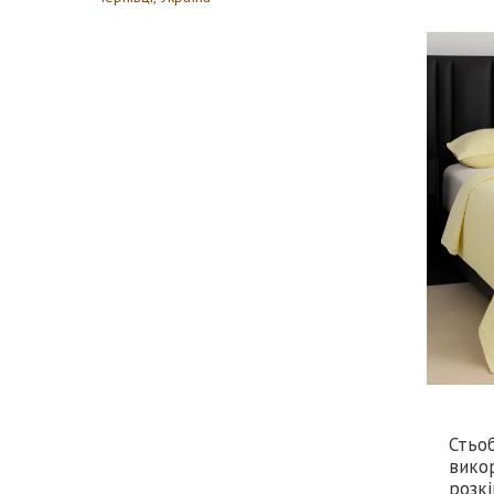
Стьо
викор
розкі