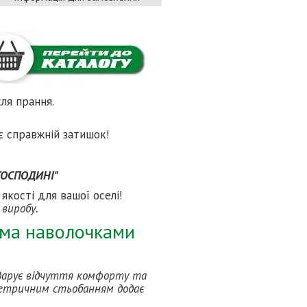
сля прання.
є справжній затишок!
 ГОСПОДИНІ"
якості для вашої оселі!
 виробу.
ома наволочками
одарує відчуття комфорту та
ометричним стьобанням додає