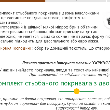
омплект стьобаного покривала з двома наволочками
 це елегантне поєднання стилю, комфорту та
рактичності.
иготовлений із щільної м’якої мікрофібри з об’ємним
еометричним стьобанням, він має приємну на дотик
оверхню, не мнеться, швидко сохне і не втрачає форму пі
деально підходить для двоспального або євро ліжка.
Скриня Господині
": оберіть домашній текстиль, що створю
Ласкаво просимо в Інтернет магазин "СКРИНЯ
У нас ви знайдете покривала, пледи та текстиль найвищої 
При замовленні не забудьте вказати розмір
омплект стьобаного покривала з дв
е, приємне на дотик покривало, яке прикрасить спальню, п
е чудовим варіантом для подарунку. Сучасний дизайн з ге
вишуканості інтер’єру.