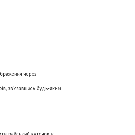
ображення через
ів, зв'язавшись будь-яким
ити райський куточок в