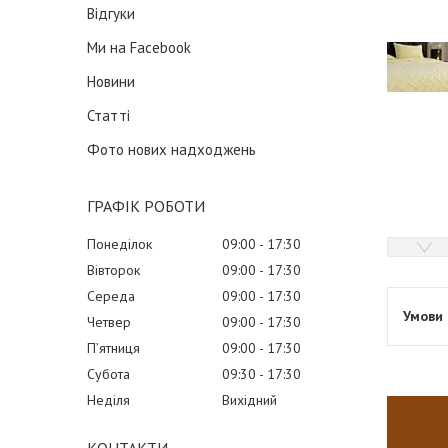
Відгуки
Ми на Facebook
Новини
Статті
Фото нових надходжень
ГРАФІК РОБОТИ
Понеділок
09:00
17:30
Вівторок
09:00
17:30
Середа
09:00
17:30
Четвер
09:00
17:30
Пʼятниця
09:00
17:30
Субота
09:30
17:30
Неділя
Вихідний