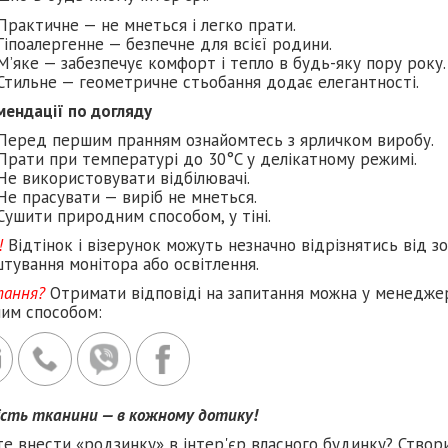
Практичне — не мнеться і легко прати.
Гіпоалергенне — безпечне для всієї родини.
М’яке — забезпечує комфорт і тепло в будь-яку пору року.
Стильне — геометричне стьобання додає елегантності.
мендації по догляду
Перед першим пранням ознайомтесь з ярличком виробу.
Прати при температурі до 30°C у делікатному режимі.
Не використовувати відбілювачі.
Не прасувати — виріб не мнеться.
Сушити природним способом, у тіні.
!
Відтінок і візерунок можуть незначно відрізнятись від з
тування монітора або освітлення.
тання?
Отримати відповіді на запитання можна у менеджер
ним способом:
ість тканини — в кожному дотику!
те внести «родзинку» в інтер'єр власного будинку? Створ