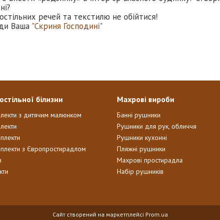
ні?
остільних речей та текстилю не обійтися!
ди Ваша
"Скриня Господині"
остільної білизни
Махрові вироби
плекти з дитячим малюнком
Банні рушники
лекти
Рушники для рук, обличчя
мплекти
Рушники кухонні
мплекти з Європростирадлом
Пляжні рушники
и
Махрові простирадла
кти
Набір рушників
Сайт створений на маркетплейсі
Prom.ua