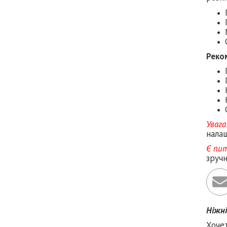
Реко
Увага
налаш
Є пи
зруч
Ніжн
Хоче