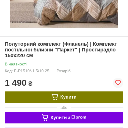
Полуторний комплект (Фланель) | Комплект
постільної білизни "Паркет" | Простирадло
150х220 см
В наявності
Код: F-P1510/-1.5/10.25
Роздріб
1 490
₴
Купити
або
Купити з