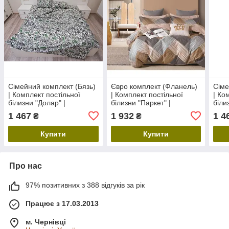
Сімейний комплект (Бязь)
Євро комплект (Фланель)
Сіме
| Комплект постільної
| Комплект постільної
| Ко
білизни "Долар" |
білизни "Паркет" |
біли
Простирадло 240х220 см
Простирадло 240х220 см
Прос
1 467
1 932
1 4
₴
₴
Купити
Купити
Про нас
97% позитивних з 388 відгуків за рік
Працює з 17.03.2013
м. Чернівці