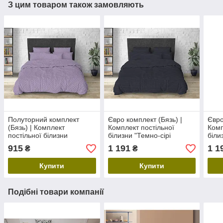
З цим товаром також замовляють
Полуторний комплект
Євро комплект (Бязь) |
Євро
(Бязь) | Комплект
Комплект постільної
Комп
постільної білизни
білизни "Темно-сірі
біли
"Фіолетові ромби" |
полоси" | Простирадло
| Пр
915
1 191
1 1
₴
₴
Простирадло 150х220 см
240х220 см
Купити
Купити
Подібні товари компанії