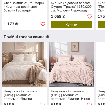
Євро комплект (Ранфорс)
Килимок з довгим ворсом
Кили
| Комплект постільної
(Хутро) "Травка" | 150х200
"Пір
білизни Геометрія |
см. Молочний шоколад
Сіри
Простирадло 237х217 см
1 058
175
₴
1 173
₴
Купити
Подібні товари компанії
Полуторний комплект
Полуторний комплект
Полу
(Бязь) | Комплект
(Бязь) | Комплект
(Бяз
постільної білизни
постільної білизни "Ніжно-
пост
"Чистота" | Простирадло
рожеві смуги" |
смуж
915
915
915
₴
₴