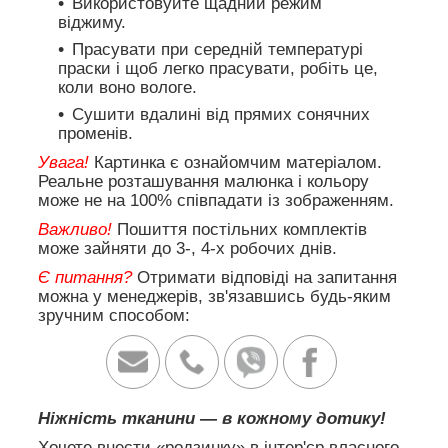
Використовуйте щадний режим
віджиму.
Прасувати при середній температурі
праски і щоб легко прасувати, робіть це,
коли воно вологе.
Сушити вдалині від прямих сонячних
променів.
Увага!
Картинка є ознайомчим матеріалом.
Реальне розташування малюнка і кольору
може не на 100% співпадати із зображенням.
Важливо!
Пошиття постільних комплектів
може зайняти до 3-, 4-х робочих днів.
Є питання?
Отримати відповіді на запитання
можна у менеджерів, зв'язавшись будь-яким
зручним способом:
Ніжність тканини — в кожному дотику!
Хочете внести «родзинку» в інтер'єр власного