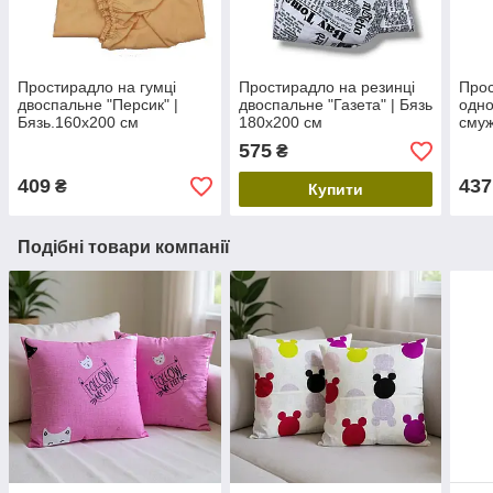
Простирадло на гумці
Простирадло на резинці
Прос
двоспальне "Персик" |
двоспальне "Газета" | Бязь
одно
Бязь.160х200 см
180х200 см
смуж
90х2
575
₴
409
437
₴
Купити
Подібні товари компанії