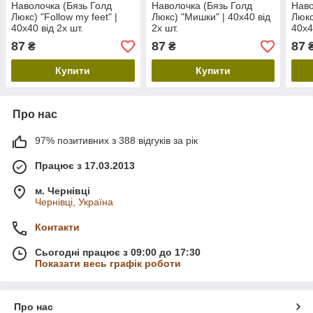
Наволочка (Бязь Голд
Наволочка (Бязь Голд
Наво
Люкс) "Follow my feet" |
Люкс) "Мишки" | 40х40 від
Люкс
40х40 від 2х шт.
2х шт.
40х4
87
87
87
₴
₴
Купити
Купити
Про нас
97% позитивних з 388 відгуків за рік
Працює з 17.03.2013
м. Чернівці
Чернівці, Україна
Контакти
Сьогодні працює з 09:00 до 17:30
Показати весь графік роботи
Про нас