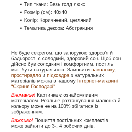
Тип ткани: Бязь голд люкс
Розмір (см): 40х40
Колір: Коричневий, цегляний
Тематика декора: Абстракция
Не буде секретом, що запорукою здоров'я й
бадьорості є солодкий, здоровий сон. Щоб сон
дійсно був солодким і комфортним, постіль
має бути натуральною. Замовити
наволочку
,
простирадло
и
підковдра
з натуральних
матеріалів можна в нашому
Інтернет-магазині
"Скриня Господарі"
Внимание!
Картинка є ознайомливим
матеріалом. Реальне розташування малюнка й
кольору може не на 100% збігатися із
зображенням.
Важливо!
Пошиття постільних комплектів
може зайняти до 3-, 4 робочих днів.