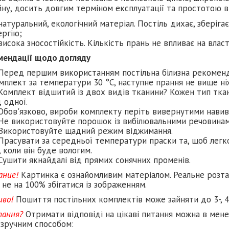
ну, досить довгим терміном експлуатації та простотою в 
натуральний, екологічний матеріал. Постіль дихає, зберіга
ергію;
висока зносостійкість. Кількість прань не впливає на влас
мендації щодо догляду
Перед першим використанням постільна білизна рекомен
мплект за температури 30 °C, наступне прання не вище ніж
Комплект відшитий із двох видів тканини? Кожен тип тка
д одної.
Обов'язково, вироби комплекту періть вивернутими навив
Не використовуйте порошок із вибілювальними речовинам
Використовуйте щадний режим віджимання.
Прасувати за середньої температури праски та, щоб легко
, коли він буде вологим.
Сушити якнайдалі від прямих сонячних променів.
ание!
Картинка є ознайомливим матеріалом. Реальне розт
не на 100% збігатися із зображенням.
иво!
Пошиття постільних комплектів може зайняти до 3-, 4
тання?
Отримати відповіді на цікаві питання можна в мене
 зручним способом: