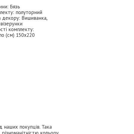
ини: Бязь
лекту: полуторний
 декору: Вишиванка,
 візерунки
сті комплекту:
о (см) 150х220
д наших покупців. Така
 різноманітністю кольору,