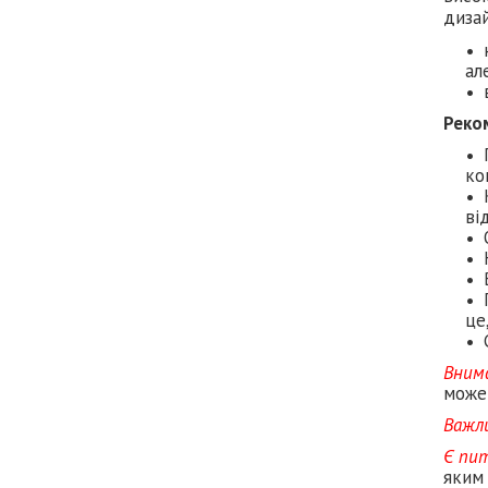
дизай
ал
Реко
ко
ві
це
Вним
може 
Важл
Є пи
яким