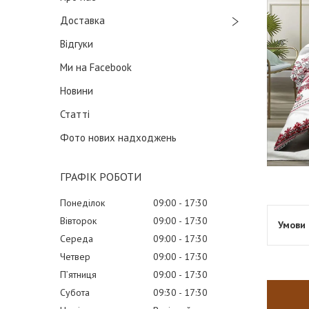
Доставка
Відгуки
Ми на Facebook
Новини
Статті
Фото нових надходжень
ГРАФІК РОБОТИ
Понеділок
09:00
17:30
Вівторок
09:00
17:30
Середа
09:00
17:30
Четвер
09:00
17:30
Пʼятниця
09:00
17:30
Субота
09:30
17:30