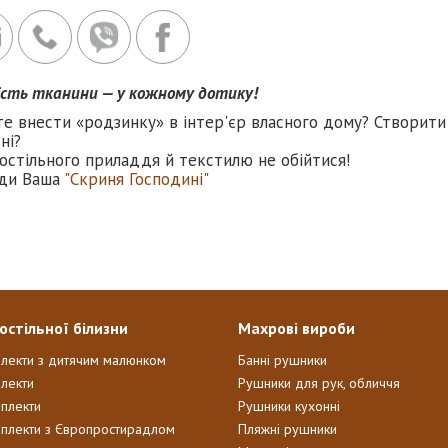
ість тканини — у кожному дотику!
те внести «родзинку» в інтер'єр власного дому? Створити
ні?
остільного приладдя й текстилю не обійтися!
ди Ваша
"Скриня Господині"
остільної білизни
Махрові вироби
плекти з дитячим малюнком
Банні рушники
лекти
Рушники для рук, обличчя
мплекти
Рушники кухонні
мплекти з Європростирадлом
Пляжні рушники