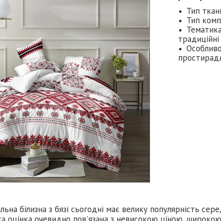
Тип ткан
Тип комп
Тематика
традиційні
Особливо
простирадл
льна білизна з бязі сьогодні має велику популярність сере
а оцінка очевидно пов'язана з невисокою ціною, широкою