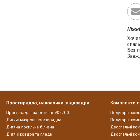
Ніжн
Хоче
спаль
Без п
Завж
Простирадла, наволочки, підковдри
Комплекти п
Простирадла на резинці 90х200
Полуторні ком
Дитячі махрові простирадла
Полуторні комп
Дитяча постільна білизна
Двоспальні ко
Дитячі ковдри та пледи
Двоспальні ко