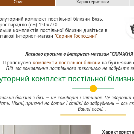
Опис
Характеристики
олуторний комплект постільної білизни. Бязь.
ростирадло (см) 150х220.
ільше комплектів постільної білизни дивіться в
аталозі інтернет-магази
"Скриня Господині"
Ласкаво просимо в інтернет-магазин "СКРАЖНЯ
Пропонуємо
комплекти постільної білизни
на будь-який с
Під час замовлення постільного текстилю не забудьте в
уторний комплект постільної білизн
тільна білизна з бязі — це комфорт і затишок. Це здоровий 
сть. Ніжні, приємні на дотик і стійкі до забруднень — ось як
Вашої оселі. .
Характерист