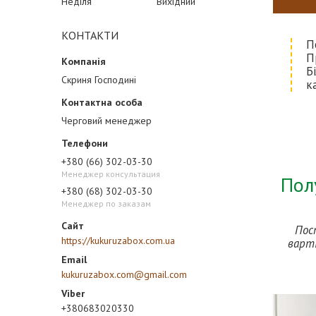
Неділя
Вихідний
КОНТАКТИ
П
П
Б
Скриня Господині
к
Черговий менеджер
+380 (66) 302-03-30
Менеджер консультация
Пол
+380 (68) 302-03-30
Менеджер по заказам
Пос
https://kukuruzabox.com.ua
варті
kukuruzabox.com@gmail.com
+380683020330