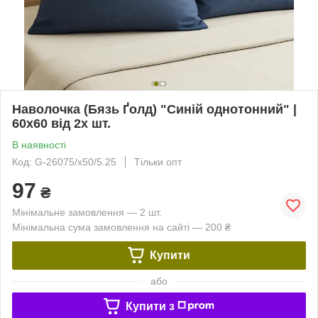
Наволочка (Бязь Ґолд) "Синій однотонний" |
60х60 від 2х шт.
В наявності
Код: G-26075/x50/5.25
Тільки опт
97
₴
Мінімальне замовлення — 2 шт.
Мінімальна сума замовлення на сайті — 200 ₴
Купити
або
Купити з