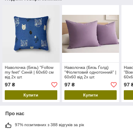
Наволочка (Бязь) "Follow
Наволочка (Бязь Ґолд)
Наво
my feet" Синій | 60х60 см
"Фіолетовий однотонний" |
"Віз
від 2х шт.
60х60 від 2х шт.
60х6
97
97
97
₴
₴
Купити
Купити
Про нас
97% позитивних з 388 відгуків за рік