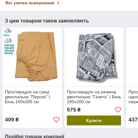
Всі умови повернення
З цим товаром також замовляють
Простирадло на гумці
Простирадло на резинці
Прос
двоспальне "Персик" |
двоспальне "Газета" | Бязь
одно
Бязь.160х200 см
180х200 см
смуж
90х2
575
₴
409
437
₴
Купити
Подібні товари компанії