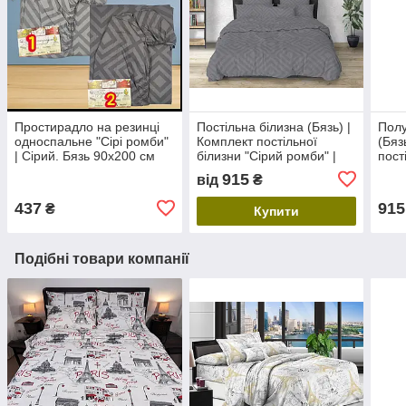
Простирадло на резинці
Постільна білизна (Бязь) |
Полу
односпальне "Сірі ромби"
Комплект постільної
(Бяз
| Сірий. Бязь 90х200 см
білизни "Сірий ромби" |
пост
Сірий, однотонний, вибір
ромб
915
від
₴
розміру
150х
437
915
₴
Купити
Подібні товари компанії