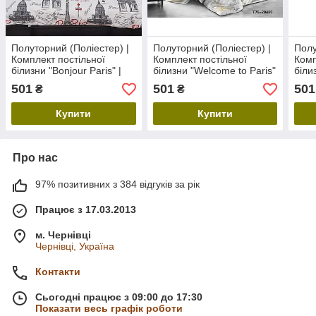
Полуторний (Поліестер) |
Полуторний (Поліестер) |
Полу
Комплект постільної
Комплект постільної
Комп
білизни "Bonjour Paris" |
білизни "Welcome to Paris"
біли
Простирадло 150х220 см
| Простирадло 150х220 см
Прос
501
501
501
₴
₴
Купити
Купити
Про нас
97% позитивних з 384 відгуків за рік
Працює з 17.03.2013
м. Чернівці
Чернівці, Україна
Контакти
Сьогодні працює з 09:00 до 17:30
Показати весь графік роботи