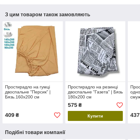
З цим товаром також замовляють
Простирадло на гумці
Простирадло на резинці
Прос
двоспальне "Персик" |
двоспальне "Газета" | Бязь
одно
Бязь.160х200 см
180х200 см
смуж
90х2
575
₴
409
437
₴
Купити
Подібні товари компанії