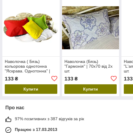
Наволочка ( Бязь)
Наволочка (Бязь)
Наво
кольорова однотонна
"Гармонія" | 70х70 від 2х
"L'a
"Яскрава. Однотонна" |
шт.
шт.
70х70 від 2х шт
133
133
133
₴
₴
Купити
Купити
Про нас
97% позитивних з 387 відгуків за рік
Працює з 17.03.2013