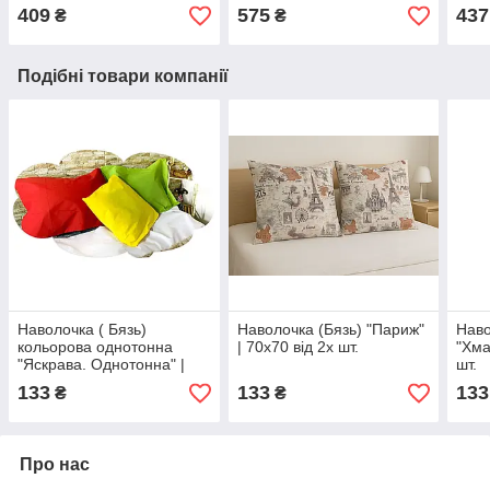
90х2
409
575
437
₴
₴
Подібні товари компанії
Наволочка ( Бязь)
Наволочка (Бязь) "Париж"
Наво
кольорова однотонна
| 70х70 від 2х шт.
"Хма
"Яскрава. Однотонна" |
шт.
70х70 від 2х шт
133
133
133
₴
₴
Про нас