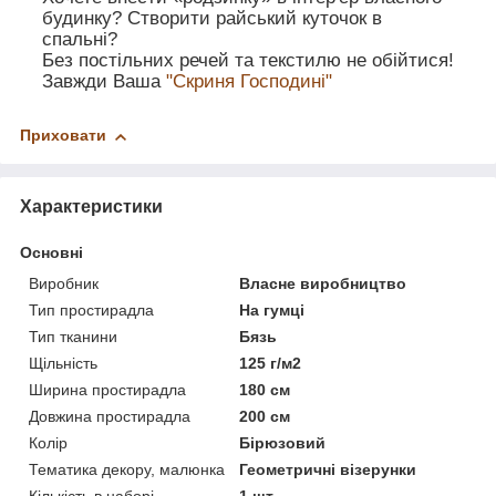
будинку? Створити райський куточок в
спальні?
Без постільних речей та текстилю не обійтися!
Завжди Ваша
"Скриня Господині"
Приховати
Характеристики
Основні
Виробник
Власне виробництво
Тип простирадла
На гумці
Тип тканини
Бязь
Щільність
125 г/м2
Ширина простирадла
180 см
Довжина простирадла
200 см
Колір
Бірюзовий
Тематика декору, малюнка
Геометричні візерунки