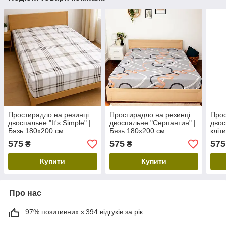
Простирадло на резинці
Простирадло на резинці
Прос
двоспальне "It's Simple" |
двоспальне "Серпантин" |
двос
Бязь 180х200 см
Бязь 180х200 см
кліт
см
575
575
575
₴
₴
Купити
Купити
Про нас
97% позитивних з 394 відгуків за рік