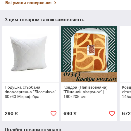
Всі умови повернення
З цим товаром також замовляють
Подушка стьобана
Ковдра (Напіввовняна)
Ковд
гіпоалергенна "Білосніжка"
"Піщаний візерунок" |
літн
60х60 Мікрофібра
190х205 см
145х
290
690
672
₴
₴
Подібні товари компанії