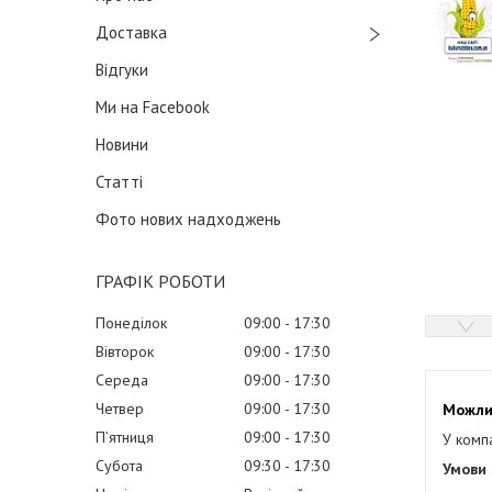
Доставка
Відгуки
Ми на Facebook
Новини
Статті
Фото нових надходжень
ГРАФІК РОБОТИ
Понеділок
09:00
17:30
Вівторок
09:00
17:30
Середа
09:00
17:30
Четвер
09:00
17:30
Пʼятниця
09:00
17:30
У комп
Субота
09:30
17:30