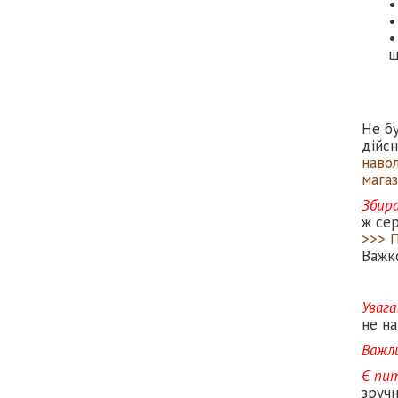
ш
Не бу
дійс
наво
магаз
Збир
ж сер
>>> 
Важк
Увага
не на
Важл
Є пи
зруч