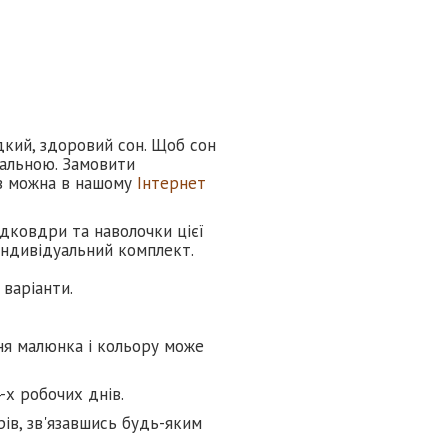
дкий, здоровий сон. Щоб сон
ральною. Замовити
ів можна в нашому
Інтернет
ідковдри та наволочки цієї
 індивідуальний комплект.
варіанти.
ня малюнка і кольору може
-х робочих днів.
ів, зв'язавшись будь-яким