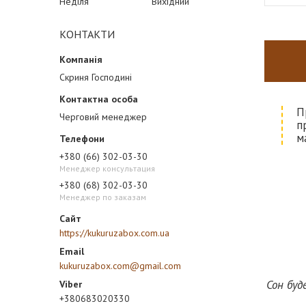
Неділя
Вихідний
КОНТАКТИ
Скриня Господині
П
Черговий менеджер
п
м
+380 (66) 302-03-30
Менеджер консультация
+380 (68) 302-03-30
Менеджер по заказам
https://kukuruzabox.com.ua
kukuruzabox.com@gmail.com
Сон буд
+380683020330