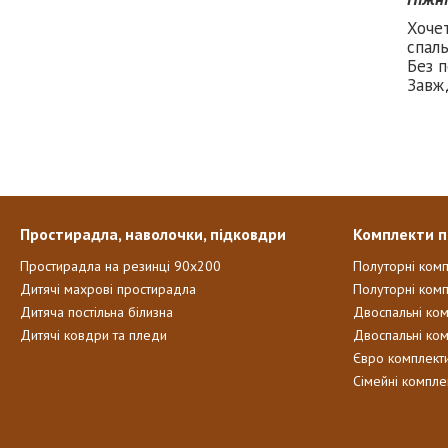
Хоче
спаль
Без п
Завж
Простирадла, наволочки, підковдри
Комплекти п
Простирадла на резинці 90х200
Полуторні ком
Дитячі махрові простирадла
Полуторні комп
Дитяча постільна білизна
Двоспальні ко
Дитячі ковдри та пледи
Двоспальні ко
Євро комплект
Сімейні компле