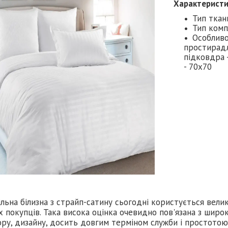
Характерист
Тип ткан
Тип комп
Особливо
простирадл
підковдра 
- 70х70
ільна білизна з страйп-сатину сьогодні користується вел
 покупців. Така висока оцінка очевидно пов'язана з широ
ру, дизайну, досить довгим терміном служби і простотою 