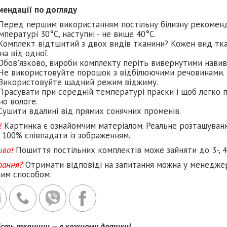
мендації по догляду
Перед першим використанням постільну білизну рекомен
мпературі 30°C, наступні - не вище 40°C.
Комплект відтшитий з двох видів тканини? Кожен вид тка
на від одної.
Обов'язково, вироби комплекту періть вивернутими навив
Не використовуйте порошок з відбілюючими речовинами.
Використовуйте щадний режим віджиму.
Прасувати при середній температурі праски і щоб легко п
но вологе.
Сушити вдалині від прямих сонячних променів.
!
Картинка є ознайомчим матеріалом. Реальне розташуван
 100% співпадати із зображенням.
иво!
Пошиття постільних комплектів може зайняти до 3-, 4
тання?
Отримати відповіді на запитання можна у менеджер
ним способом:
ість тканини — в кожному дотику!