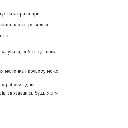
дується прати при
нини періть роздільно
оріт.
расувати, робіть це, коли
ня малюнка і кольору може
-х робочих днів.
ів, зв'язавшись будь-яким