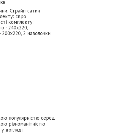
ики
ини: Страйп-сатин
лекту: євро
сті комплекту:
о - 240х220,
- 200х220, 2 наволочки
икою популярністю серед
кою різноманітністю
у догляді.