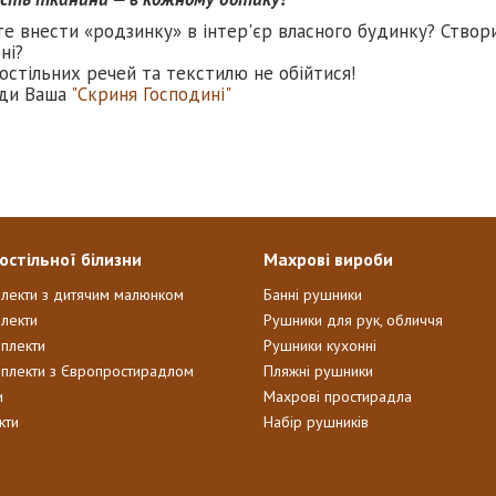
те внести «родзинку» в інтер'єр власного будинку? Створ
ні?
остільних речей та текстилю не обійтися!
ди Ваша
"Скриня Господині"
остільної білизни
Махрові вироби
плекти з дитячим малюнком
Банні рушники
лекти
Рушники для рук, обличчя
мплекти
Рушники кухонні
мплекти з Європростирадлом
Пляжні рушники
и
Махрові простирадла
кти
Набір рушників