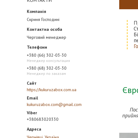
КОНТАКТИ
Скриня Господині
П
С
Б
Черговий менеджер
п
Г
+380 (66) 302-03-30
Менеджер консультация
+380 (68) 302-03-30
Менеджер по заказам
Євро
https://kukuruzabox.com.ua
kukuruzabox.com@gmail.com
Пос
прийня
+380683020330
Чернівці, Україна