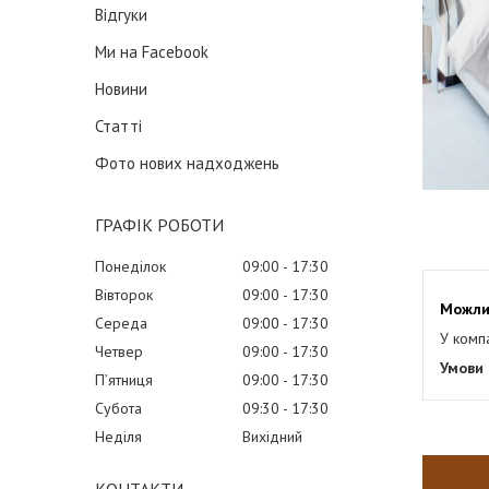
Відгуки
Ми на Facebook
Новини
Статті
Фото нових надходжень
ГРАФІК РОБОТИ
Понеділок
09:00
17:30
Вівторок
09:00
17:30
Середа
09:00
17:30
У комп
Четвер
09:00
17:30
Пʼятниця
09:00
17:30
Субота
09:30
17:30
Неділя
Вихідний