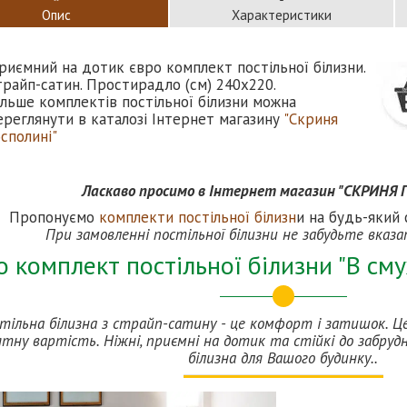
Опис
Характеристики
риємний на дотик євро комплект постільної білизни.
трайп-сатин. Простирадло (см) 240х220.
ільше комплектів постільної білизни можна
ереглянути в каталозі Інтернет магазину
"Скриня
осполині"
Ласкаво просимо в Інтернет магазин "СКРИНЯ
Пропонуємо
комплекти постільної білизн
и на будь-який 
При замовленні постільної білизни не забудьте вказ
 комплект постільної білизни "В сму
тільна білизна з страйп-сатину - це комфорт і затишок. Це 
тну вартість. Ніжні, приємні на дотик та стійкі до забрудн
білизна для Вашого будинку..