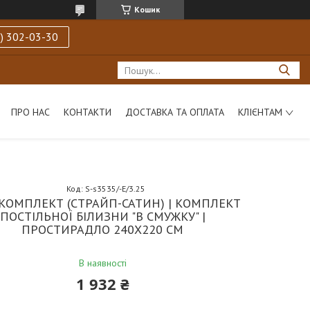
Кошик
) 302-03-30
ПРО НАС
КОНТАКТИ
ДОСТАВКА ТА ОПЛАТА
КЛІЄНТАМ
Код:
S-s3535/-Е/3.25
КОМПЛЕКТ (СТРАЙП-САТИН) | КОМПЛЕКТ
ПОСТІЛЬНОЇ БІЛИЗНИ "В СМУЖКУ" |
ПРОСТИРАДЛО 240Х220 СМ
В наявності
1 932 ₴