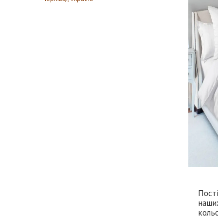
Пост
наших
кольо