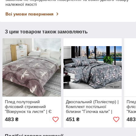
належної якості
Всі умови повернення
З цим товаром також замовляють
Плед полуторний
Двоспальний (Поліестер) |
Плед
флісовий стрижений
Комплект постільної
фліс
"Візерунок та листя" | Є
білизни "Гілочка кали" |
"Каз
інші розміри
Простирадло 180х220 см
розм
483
451
483
₴
₴