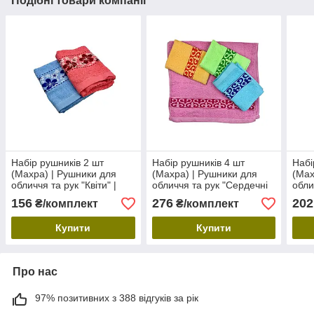
Подібні товари компанії
Набір рушників 2 шт
Набір рушників 4 шт
Набі
(Махра) | Рушники для
(Махра) | Рушники для
(Мах
обличчя та рук "Квіти" |
обличчя та рук "Сердечні
обли
50х100 см
візерунки" | 50х100 см
| 50
156
276
202
₴/комплект
₴/комплект
Купити
Купити
Про нас
97% позитивних з 388 відгуків за рік