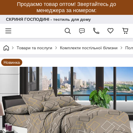
Продаємо товар оптом! Звертайтесь до
менеджера за номером:
СКРИНЯ ГОСПОДИНІ - тестиль для дому
Товари та послуги
Комплекти постільної білизни
Пол
Новинка