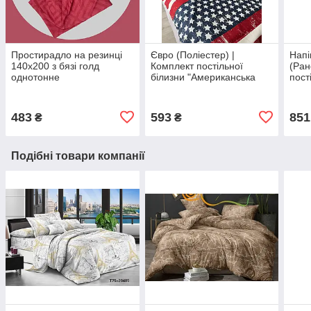
Простирадло на резинці
Євро (Поліестер) |
Напі
140х200 з бязі голд
Комплект постільної
(Ран
однотонне
білизни "Американська
пост
мрія" | Простирадло
"Ром
200х220 см
150х
483
593
851
₴
₴
Подібні товари компанії