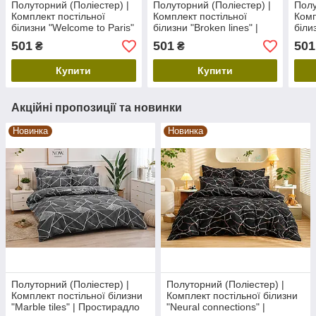
Полуторний (Поліестер) |
Полуторний (Поліестер) |
Полу
Комплект постільної
Комплект постільної
Комп
білизни "Welcome to Paris"
білизни "Broken lines" |
білиз
| Простирадло 150х220 см
Простирадло 150х220 см
Прос
501
501
501
₴
₴
Купити
Купити
Акційні пропозиції та новинки
Новинка
Новинка
Полуторний (Поліестер) |
Полуторний (Поліестер) |
Комплект постільної білизни
Комплект постільної білизни
"Marble tiles" | Простирадло
"Neural connections" |