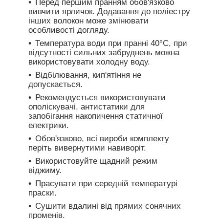
Перед першим пранням обов'язково
вивчити ярличок. Додавання до поліестру
інших волокон може змінювати
особливості догляду.
Температура води при пранні 40°C, при
відсутності сильних забруднень можна
використовувати холодну воду.
Відбілювання, кип'ятіння не
допускається.
Рекомендується використовувати
ополіскувачі, антистатики для
запобігання накопичення статичної
електрики.
Обов'язково, всі вироби комплекту
періть вивернутими навиворіт.
Використовуйте щадний режим
віджиму.
Прасувати при середній температурі
праски.
Сушити вдалині від прямих сонячних
променів.