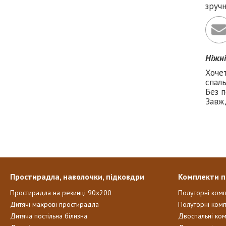
зруч
Ніжн
Хоче
спаль
Без п
Завж
Простирадла, наволочки, підковдри
Комплекти п
Простирадла на резинці 90х200
Полуторні ком
Дитячі махрові простирадла
Полуторні комп
Дитяча постільна білизна
Двоспальні ко