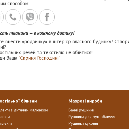
ним способом:
ість тканини — в кожному дотику!
те внести «родзинку» в інтер'єр власного будинку? Створ
ні?
остільних речей та текстилю не обійтися!
ди Ваша
"Скриня Господині"
остільної білизни
Махрові вироби
плекти з дитячим малюнком
Банні рушники
лекти
Рушники для рук, обличчя
мплекти
Рушники кухонні