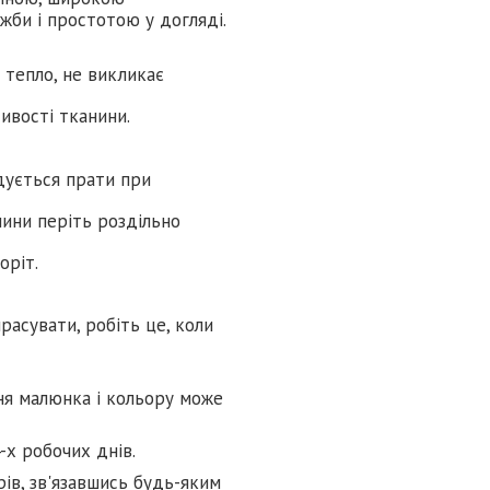
жби і простотою у догляді.
є тепло, не викликає
тивості тканини.
дується прати при
ини періть роздільно
оріт.
расувати, робіть це, коли
ня малюнка і кольору може
-х робочих днів.
ів, зв'язавшись будь-яким