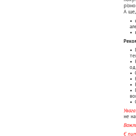
різно
А ще,
ал
Реко
те
од
во
Увага
не на
Важл
Є пи