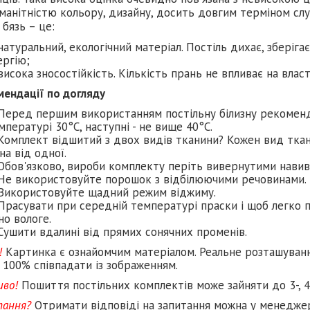
манітністю кольору, дизайну, досить довгим терміном слу
 бязь – це:
натуральний, екологічний матеріал. Постіль дихає, зберіга
ергію;
висока зносостійкість. Кількість прань не впливає на влас
мендації по догляду
Перед першим використанням постільну білизну рекомен
мпературі 30°C, наступні - не вище 40°C.
Комплект відшитий з двох видів тканини? Кожен вид ткан
на від одної.
Обов'язково, вироби комплекту періть вивернутими навив
Не використовуйте порошок з відбілюючими речовинами.
Використовуйте щадний режим віджиму.
Прасувати при середній температурі праски і щоб легко п
но вологе.
Сушити вдалині від прямих сонячних променів.
!
Картинка є ознайомчим матеріалом. Реальне розташуван
 100% співпадати із зображенням.
иво!
Пошиття постільних комплектів може зайняти до 3-, 4
тання?
Отримати відповіді на запитання можна у менеджер