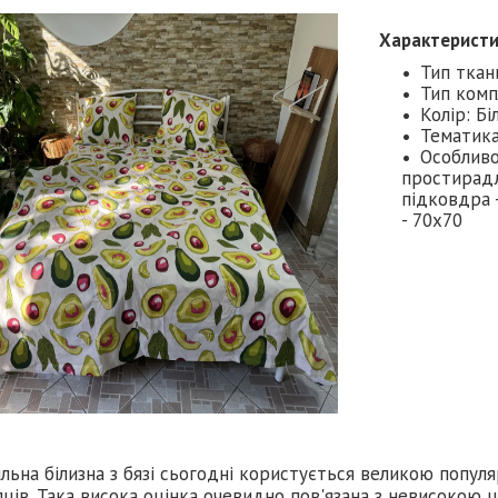
Характерист
Тип ткан
Тип комп
Колір: Бі
Тематика
Особливо
простирадл
підковдра 
- 70х70
льна білизна з бязі сьогодні користується великою попу
ців. Така висока оцінка очевидно пов'язана з невисокою 