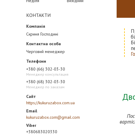
Неділя
Вихідний
КОНТАКТИ
П
Скриня Господині
б
Б
п
Черговий менеджер
Г
+380 (66) 302-03-30
Менеджер консультация
+380 (68) 302-03-30
Менеджер по заказам
Дво
https://kukuruzabox.com.ua
Пос
kukuruzabox.com@gmail.com
вартіс
+380683020330