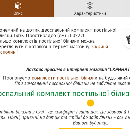
Опис
Характеристики
риємний на дотик двоспальний комплект постільної
ілизни. Бязь. Простирадло (см) 200х220.
ільше комплектів постільної білизни можна
ереглянути в каталозі Інтернет магазину
"Скриня
осполині"
Ласкаво просимо в Інтернет магазин "СКРИНЯ
Пропонуємо
комплекти постільної білизн
и на будь-який 
При замовленні постільної білизни не забудьте вказ
спальний комплект постільної білизн
тільна білизна з бязі - це комфорт і затишок. Це здоровий 
ть. Ніжні, приємні на дотик та стійкі до забруднень - ось та
Вашого будинку..