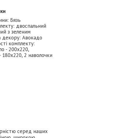
ики
ини: Бязь
лекту: двоспальний
лий з зеленим
 декору: Авокадо
сті комплекту:
о - 200х220,
- 180х220, 2 наволочки
лярністю серед наших
ціною, широкою