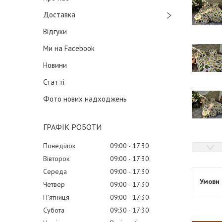
Доставка
Відгуки
Ми на Facebook
Новини
Статті
Фото нових надходжень
ГРАФІК РОБОТИ
Понеділок
09:00
17:30
Вівторок
09:00
17:30
Середа
09:00
17:30
Четвер
09:00
17:30
Пʼятниця
09:00
17:30
Субота
09:30
17:30