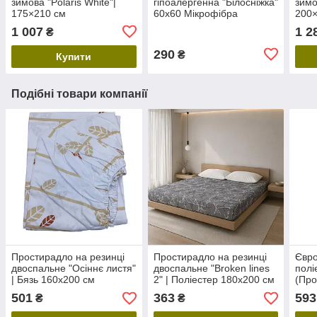
зимова "Polaris White"|
гіпоалергенна "Білосніжка"
зимо
175×210 см
60х60 Мікрофібра
200
1 007
1 2
₴
290
₴
Купити
Подібні товари компанії
Простирадло на резинці
Простирадло на резинці
Євро
двоспальне "Осіннє листя"
двоспальне "Broken lines
полі
| Бязь 160х200 см
2" | Поліестер 180х200 см
(Про
200
501
363
593
₴
₴