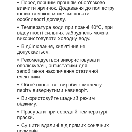
Перед першим пранням обов'язково
вивчити ярличок. Додавання до поліестру
інших волокон може змінювати
особливості догляду.
Температура води при пранні 40°C, при
відсутності сильних забруднень можна
використовувати холодну воду.
Відбілювання, кип'ятіння не
допускається.
Рекомендується використовувати
ополіскувачі, антистатики для
запобігання накопичення статичної
електрики.
Обов'язково, всі вироби комплекту
періть вивернутими навиворіт.
Використовуйте щадний режим
віджиму.
Прасувати при середній температурі
праски.
Сушити вдалині від прямих сонячних
променів.