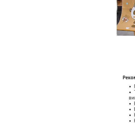
Реко
ви