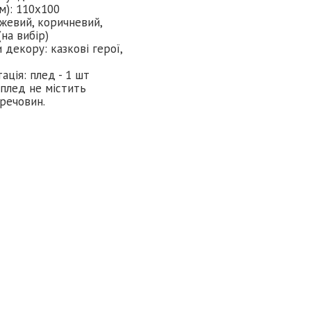
см): 110х100
ожевий, коричневий,
на вибір)
 декору: казкові герої,
ація: плед - 1 шт
 плед не містить
 речовин.