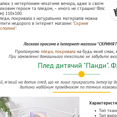
алюк з нетерпінням чекатиме вечора, адже зі своїм
азковим героєм та пледом, – нічого не страшно! Фліс
см) 110х100.
леди, покривала з натуральних матеріалів можна
упити недорого в Інтернет магазині "
Скриня
осполині
".
Ласкаво просимо в Інтернет магазин "СКРИНЯ
Пропонуємо
пледи, покривала
на будь-який смак, к
При замовленні домашнього текстилю не забудьте вка
Плед дитячий "Панди". Ф
й, м'який на дотик плед, що не лише прикрасить інтер'єр д
дитини надійним провідником по темних казкови
Характерист
Тип ткан
Тип виро