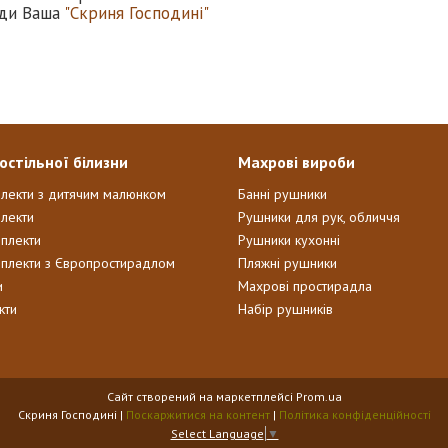
ди Ваша
"Скриня Господині"
остільної білизни
Махрові вироби
плекти з дитячим малюнком
Банні рушники
лекти
Рушники для рук, обличчя
мплекти
Рушники кухонні
мплекти з Європростирадлом
Пляжні рушники
и
Махрові простирадла
кти
Набір рушників
Сайт створений на маркетплейсі
Prom.ua
Скриня Господині |
Поскаржитися на контент
|
Політика конфіденційності
Select Language
▼