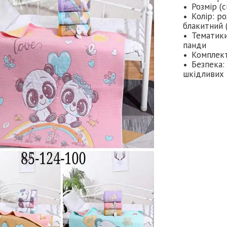
Розмір (
Колір: р
блакитний (
Тематики
панди
Комплект
Безпека:
шкідливих