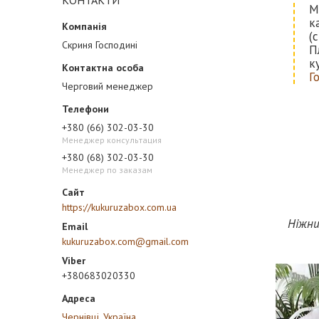
КОНТАКТИ
М
к
(
Скриня Господині
П
к
Г
Черговий менеджер
+380 (66) 302-03-30
Менеджер консультация
+380 (68) 302-03-30
Менеджер по заказам
https://kukuruzabox.com.ua
Ніжни
kukuruzabox.com@gmail.com
+380683020330
Чернівці, Україна