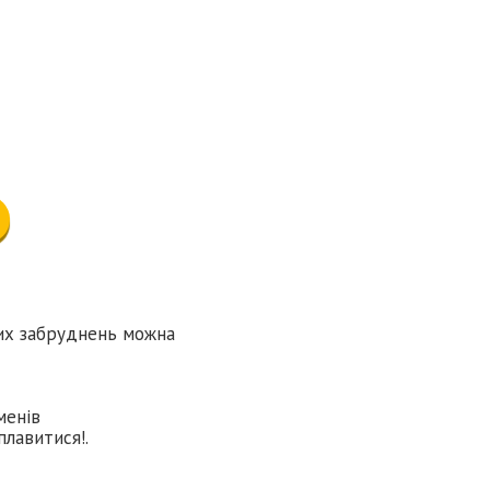
них забруднень можна
менів
лавитися!.