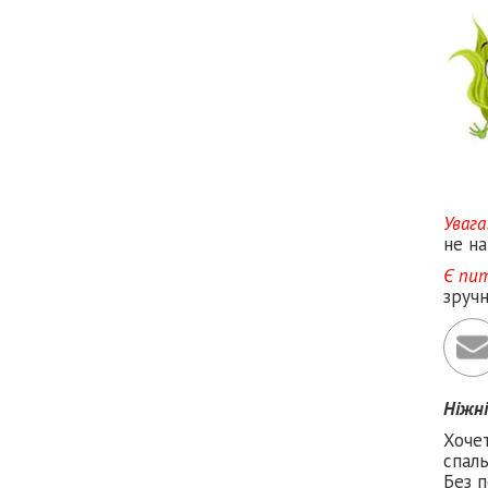
Увага
не на
Є пи
зруч
Ніжн
Хоче
спаль
Без п