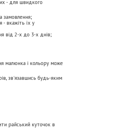
их - для швидкого
а замовлення;
- вкажіть їх у
я від 2-х до 3-х днів;
ня малюнка і кольору може
ів, зв'язавшись будь-яким
ити райський куточок в