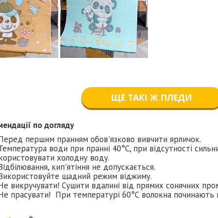
ЩЕ ТАКІ Ж ПЛЕДИ
мендації по догляду
Перед першим пранням обов'язково вивчити ярличок.
Температура води при пранні 40°C, при відсутності силь
користовувати холодну воду.
Відбілювання, кип'ятіння не допускається.
Використовуйте щадний режим віджиму.
Не викручувати! Сушити вдалині від прямих сонячних про
Не прасувати! При температурі 60°С волокна починають п