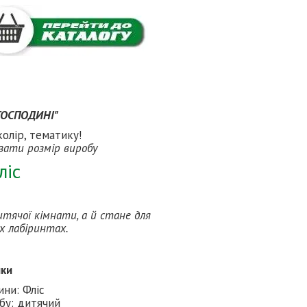
 ГОСПОДИНІ"
олір, тематику!
зати розмір виробу
ліс
итячої кімнати, а й стане для
х лабіринтах.
ики
ини: Фліс
бу: дитячий