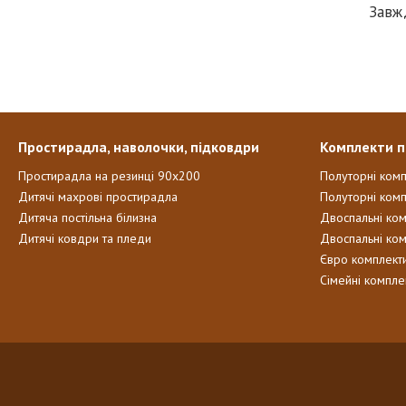
Завж
Простирадла, наволочки, підковдри
Комплекти п
Простирадла на резинці 90х200
Полуторні ком
Дитячі махрові простирадла
Полуторні комп
Дитяча постільна білизна
Двоспальні ко
Дитячі ковдри та пледи
Двоспальні ко
Євро комплект
Сімейні компле