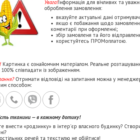
Увага!
Інформація для вічливих та уважн
оброблення замовлення:
вказуйте актуальні дані отримувач
якщо є побажання щодо замовлення 
коментарії при оформленні;
збір замовленя та його відправленн
користуйтесь ПРОМоплатою.
!
Картинка є ознайомчим матеріалом. Реальне розташуван
 100% співпадати із зображенням.
тання?
Отримати відповіді на запитання можна у менеджер
ним способом:
ість тканини — в кожному дотику!
те внести «родзинку» в інтер'єр власного будинку? Створ
ні?
остільних речей та текстилю не обійтися!