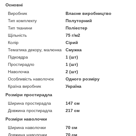
Основні
Виробник
Власне виробництво
Тип комплекту
Полуторний
Тип тканини
Поліестер
Щільність
75 г/м2
Колір
Сірий
Тематика декору, малюнка
Смужка
Підковдра
1 (шт)
Простирадло
1 (шт)
Наволочка
2 (шт)
Особливість наволочок
Одного розміру
Країна виробник
Україна
Розміри простирадла
Ширина простирадла
147 см
Довжина простирадла
217 см
Розміри наволочки
Ширина наволочки
70 см
Довжина наволочки
70 см