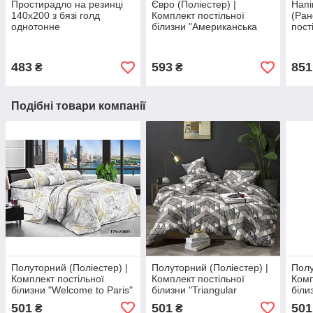
Простирадло на резинці
Євро (Поліестер) |
Напі
140х200 з бязі голд
Комплект постільної
(Ран
однотонне
білизни "Американська
пост
мрія" | Простирадло
"Ром
200х220 см
150х
483
593
851
₴
₴
Подібні товари компанії
Полуторний (Поліестер) |
Полуторний (Поліестер) |
Полу
Комплект постільної
Комплект постільної
Комп
білизни "Welcome to Paris"
білизни "Triangular
біли
| Простирадло 150х220 см
patterns" | Простирадло
Прос
501
501
501
₴
₴
150х220 см