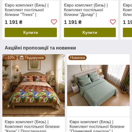
Євро комплект (Бязь) |
Євро комплект (Бязь) |
Євро
Комплект постільної
Комплект постільної
Комп
білизни "Trees" |
білизни "Долар" |
біли
Простирадло 240х220 см
Простирадло 240х220 см
серц
1 191
1 191
1 1
₴
₴
240х
Купити
Купити
Акційні пропозиції та новинки
–10%
Подарунок
Новинка
Євро комплект (Бязь) |
Євро комплект (Бязь) |
Комплект постільної білизни
Комплект постільної білизни
"Кали" | Простирадло
"Оливковий однотон" |