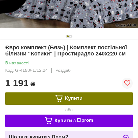
Євро комплект (Бязь) | Комплект постільної
білизни "Котики" | Простирадло 240х220 см
В наявності
Код: G-4158/-E/12.24
Роздріб
1 191
₴
Купити
або
Купити з
Що таке купити з Пром?