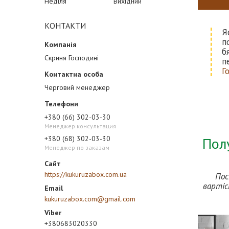
Неділя
Вихідний
КОНТАКТИ
Я
п
б
Скриня Господині
п
Г
Черговий менеджер
+380 (66) 302-03-30
Менеджер консультация
+380 (68) 302-03-30
Полу
Менеджер по заказам
https://kukuruzabox.com.ua
Пос
вартіс
kukuruzabox.com@gmail.com
+380683020330