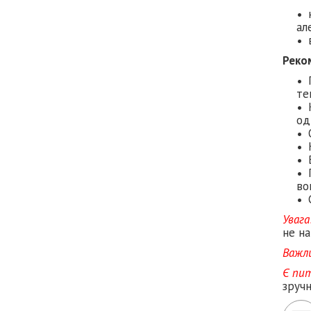
ал
Реко
те
од
во
Увага
не на
Важл
Є пи
зруч