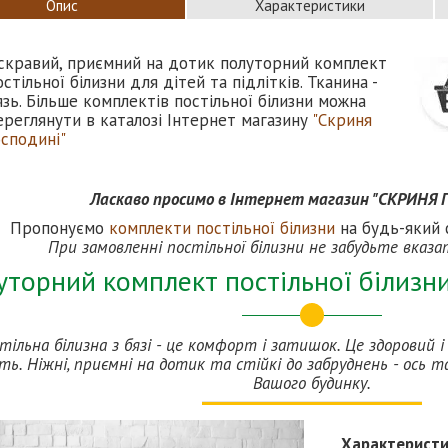
Опис
Характеристики
скравий, приємний на дотик полуторний комплект
остільної білизни для дітей та підлітків. Тканина -
язь. Більше комплектів постільної білизни можна
ереглянути в каталозі Інтернет магазину
"Скриня
осподині"
Ласкаво просимо в Інтернет магазин "СКРИНЯ
Пропонуємо
комплекти постільної білизн
и
на будь-який с
При замовленні постільної білизни не забудьте вказа
торний комплект постільної білизни 
тільна білизна з бязі - це комфорт і затишок. Це здоровий 
ть. Ніжні, приємні на дотик та стійкі до забруднень - ось та
Вашого будинку.
Характерист