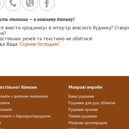
ість тканини — в кожному дотику!
те внести «родзинку» в інтер'єр власного будинку? Створ
ні?
остільних речей та текстилю не обійтися!
ди Ваша
"Скриня Господині"
остільної білизни
Махрові вироби
плекти з дитячим малюнком
Банні рушники
лекти
Рушники для рук, обличчя
мплекти
Рушники кухонні
мплекти з Європростирадлом
Пляжні рушники
и
Махрові простирадла