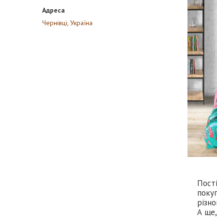
Чернівці, Україна
Пості
покуп
різно
А ще,