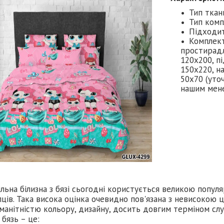
Тип ткан
Тип комп
Підходит
Комплект
простирадл
120х200, пі
150х220, на
50х70 (уточ
нашим мен
льна білизна з бязі сьогодні користується великою попу
ців. Така висока оцінка очевидно пов'язана з невисокою 
манітністю кольору, дизайну, досить довгим терміном слу
 бязь – це: