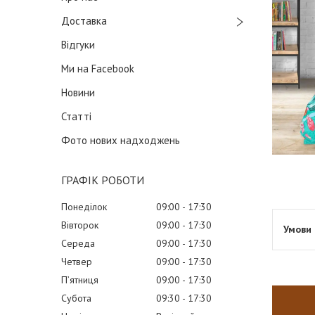
Доставка
Відгуки
Ми на Facebook
Новини
Статті
Фото нових надходжень
ГРАФІК РОБОТИ
Понеділок
09:00
17:30
Вівторок
09:00
17:30
Середа
09:00
17:30
Четвер
09:00
17:30
Пʼятниця
09:00
17:30
Субота
09:30
17:30