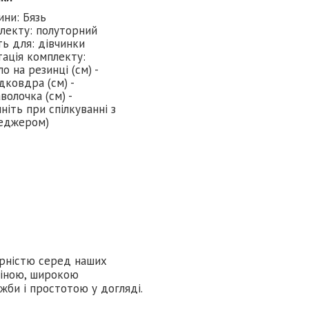
ини: Бязь
лекту: полуторний
ь для: дівчинки
ація комплекту:
о на резинці (см) -
дковдра (см) -
волочка (см) -
ніть при спілкуванні з
еджером)
лярністю серед наших
ціною, широкою
жби і простотою у догляді.