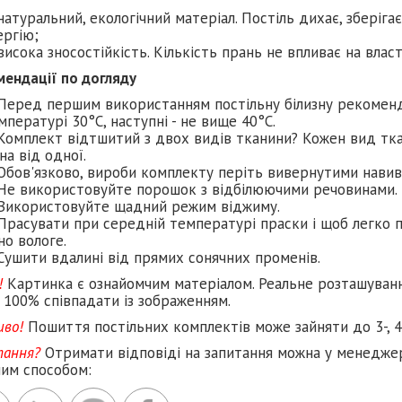
натуральний, екологічний матеріал. Постіль дихає, зберіга
ергію;
висока зносостійкість. Кількість прань не впливає на влас
мендації по догляду
Перед першим використанням постільну білизну рекомен
мпературі 30°C, наступні - не вище 40°C.
Комплект відтшитий з двох видів тканини? Кожен вид тка
на від одної.
Обов'язково, вироби комплекту періть вивернутими навив
Не використовуйте порошок з відбілюючими речовинами.
Використовуйте щадний режим віджиму.
Прасувати при середній температурі праски і щоб легко п
но вологе.
Сушити вдалині від прямих сонячних променів.
!
Картинка є ознайомчим матеріалом. Реальне розташуван
 100% співпадати із зображенням.
иво!
Пошиття постільних комплектів може зайняти до 3-, 4
тання?
Отримати відповіді на запитання можна у менеджер
ним способом: