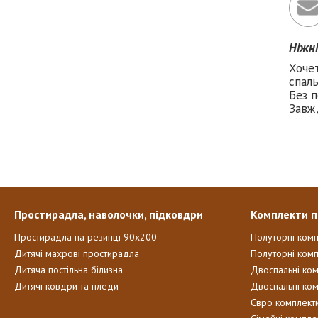
Ніжн
Хоче
спаль
Без п
Завж
Простирадла, наволочки, підковдри
Комплекти п
Простирадла на резинці 90х200
Полуторні ком
Дитячі махрові простирадла
Полуторні комп
Дитяча постільна білизна
Двоспальні ко
Дитячі ковдри та пледи
Двоспальні ко
Євро комплект