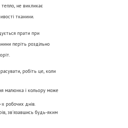
є тепло, не викликає
тивості тканини.
дується прати при
нини періть роздільно
оріт.
расувати, робіть це, коли
ня малюнка і кольору може
-х робочих днів.
ів, зв'язавшись будь-яким