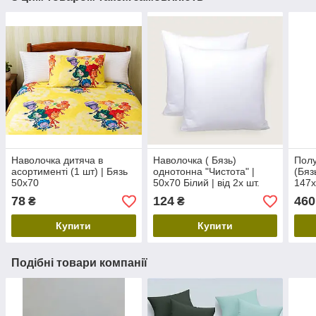
Наволочка дитяча в
Наволочка ( Бязь)
Полу
асортименті (1 шт) | Бязь
однотонна "Чистота" |
(Бяз
50х70
50x70 Білий | від 2х шт.
147х
78
124
460
₴
₴
Купити
Купити
Подібні товари компанії