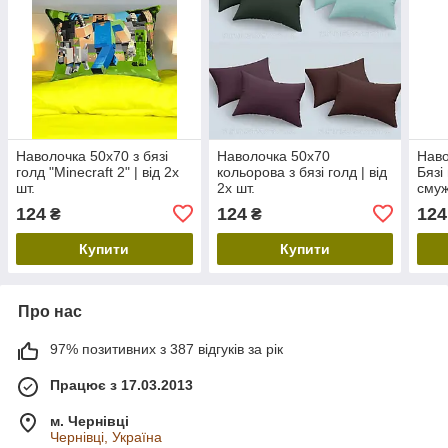
Наволочка 50х70 з бязі
Наволочка 50х70
Наво
голд "Minecraft 2" | від 2х
кольорова з бязі голд | від
Бязі
шт.
2х шт.
смужк
124
124
124
₴
₴
Купити
Купити
Про нас
97% позитивних з 387 відгуків за рік
Працює з 17.03.2013
м. Чернівці
Чернівці, Україна