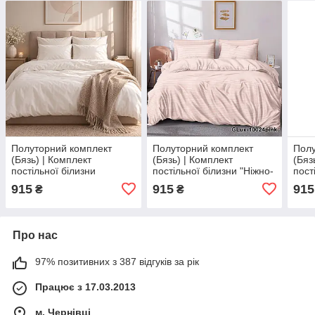
Полуторний комплект
Полуторний комплект
Полу
(Бязь) | Комплект
(Бязь) | Комплект
(Бяз
постільної білизни
постільної білизни "Ніжно-
пост
"Чистота" | Простирадло
рожеві смуги" |
смуж
915
915
915
₴
₴
150х220 см, білий
Простирадло 150х220 см
150х
Про нас
97% позитивних з 387 відгуків за рік
Працює з 17.03.2013
м. Чернівці