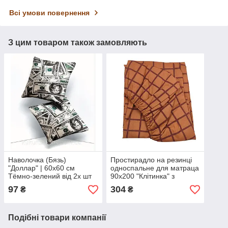
Всі умови повернення
З цим товаром також замовляють
Наволочка (Бязь)
Простирадло на резинці
"Доллар" | 60х60 см
односпальне для матраца
Тёмно-зелений від 2х шт
90x200 "Клітинка" з
ранфорсу
97
304
₴
₴
Подібні товари компанії